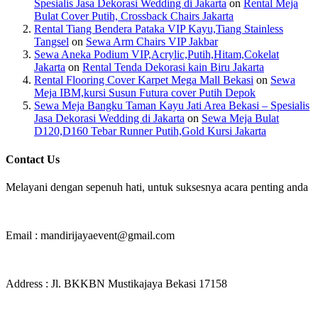
Spesialis Jasa Dekorasi Wedding di Jakarta
on
Rental Meja
Bulat Cover Putih, Crossback Chairs Jakarta
Rental Tiang Bendera Pataka VIP Kayu,Tiang Stainless
Tangsel
on
Sewa Arm Chairs VIP Jakbar
Sewa Aneka Podium VIP,Acrylic,Putih,Hitam,Cokelat
Jakarta
on
Rental Tenda Dekorasi kain Biru Jakarta
Rental Flooring Cover Karpet Mega Mall Bekasi
on
Sewa
Meja IBM,kursi Susun Futura cover Putih Depok
Sewa Meja Bangku Taman Kayu Jati Area Bekasi – Spesialis
Jasa Dekorasi Wedding di Jakarta
on
Sewa Meja Bulat
D120,D160 Tebar Runner Putih,Gold Kursi Jakarta
Contact Us
Melayani dengan sepenuh hati, untuk suksesnya acara penting anda
Email : mandirijayaevent@gmail.com
Address : Jl. BKKBN Mustikajaya Bekasi 17158