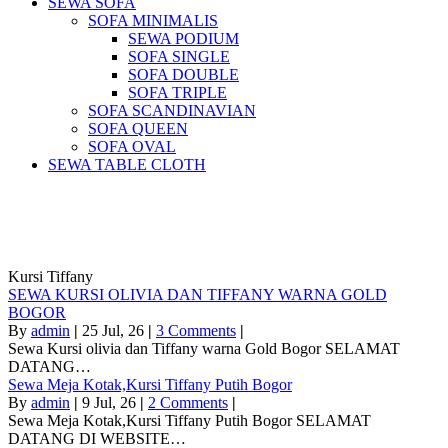
SEWA SOFA
SOFA MINIMALIS
SEWA PODIUM
SOFA SINGLE
SOFA DOUBLE
SOFA TRIPLE
SOFA SCANDINAVIAN
SOFA QUEEN
SOFA OVAL
SEWA TABLE CLOTH
Pusat Sewa Alat Pesta Berkualitas Di
Jabodetabek
Kursi Tiffany
SEWA KURSI OLIVIA DAN TIFFANY WARNA GOLD
BOGOR
By
admin
|
25
Jul, 26
|
3 Comments
|
Sewa Kursi olivia dan Tiffany warna Gold Bogor SELAMAT
DATANG…
Sewa Meja Kotak,Kursi Tiffany Putih Bogor
By
admin
|
9
Jul, 26
|
2 Comments
|
Sewa Meja Kotak,Kursi Tiffany Putih Bogor SELAMAT
DATANG DI WEBSITE…