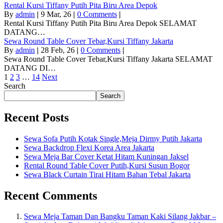
Rental Kursi Tiffany Putih Pita Biru Area Depok
By
admin
|
9
Mar, 26
|
0 Comments
|
Rental Kursi Tiffany Putih Pita Biru Area Depok SELAMAT
DATANG…
Sewa Round Table Cover Tebar,Kursi Tiffany Jakarta
By
admin
|
28
Feb, 26
|
0 Comments
|
Sewa Round Table Cover Tebar,Kursi Tiffany Jakarta SELAMAT
DATANG DI…
1
2
3
…
14
Next
Search
Search
Recent Posts
Sewa Sofa Putih Kotak Single,Meja Dirmy Putih Jakarta
Sewa Backdrop Flexi Korea Area Jakarta
Sewa Meja Bar Cover Ketat Hitam Kuningan Jaksel
Rental Round Table Cover Putih,Kursi Susun Bogor
Sewa Black Curtain Tirai Hitam Bahan Tebal Jakarta
Recent Comments
Sewa Meja Taman Dan Bangku Taman Kaki Silang Jakbar –