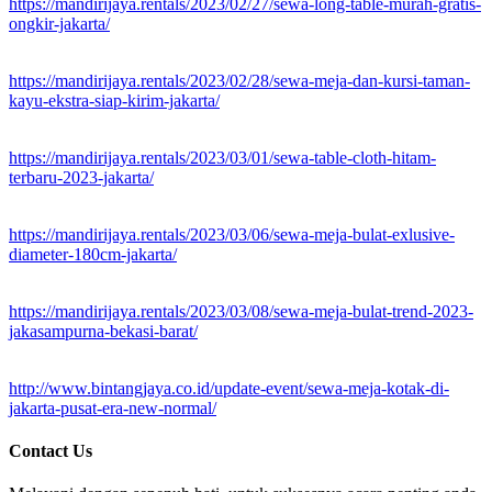
https://mandirijaya.rentals/2023/02/27/sewa-long-table-murah-gratis-
ongkir-jakarta/
https://mandirijaya.rentals/2023/02/28/sewa-meja-dan-kursi-taman-
kayu-ekstra-siap-kirim-jakarta/
https://mandirijaya.rentals/2023/03/01/sewa-table-cloth-hitam-
terbaru-2023-jakarta/
https://mandirijaya.rentals/2023/03/06/sewa-meja-bulat-exlusive-
diameter-180cm-jakarta/
https://mandirijaya.rentals/2023/03/08/sewa-meja-bulat-trend-2023-
jakasampurna-bekasi-barat/
http://www.bintangjaya.co.id/update-event/sewa-meja-kotak-di-
jakarta-pusat-era-new-normal/
Contact Us