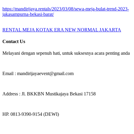
https://mandirijaya.rentals/2023/03/08/sewa-meja-bulat-trend-2023-
jakasampurna-bekasi-barat/
RENTAL MEJA KOTAK ERA NEW NORMAL JAKARTA
Contact Us
Melayani dengan sepenuh hati, untuk suksesnya acara penting anda
Email : mandirijayaevent@gmail.com
Address : Jl. BKKBN Mustikajaya Bekasi 17158
HP. 0813-9390-9154 (DEWI)