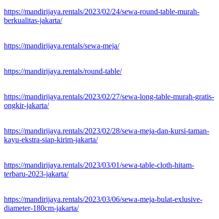
https://mandirijaya.rentals/2023/02/24/sewa-round-table-murah-
berkualitas-jakarta/
https://mandirijaya.rentals/sewa-meja/
https://mandirijaya.rentals/round-table/
https://mandirijaya.rentals/2023/02/27/sewa-long-table-murah-gratis-
ongkir-jakarta/
https://mandirijaya.rentals/2023/02/28/sewa-meja-dan-kursi-taman-
kayu-ekstra-siap-kirim-jakarta/
https://mandirijaya.rentals/2023/03/01/sewa-table-cloth-hitam-
terbaru-2023-jakarta/
https://mandirijaya.rentals/2023/03/06/sewa-meja-bulat-exlusive-
diameter-180cm-jakarta/