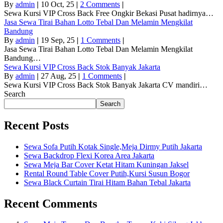
By
admin
|
10
Oct, 25
|
2 Comments
|
Sewa Kursi VIP Cross Back Free Ongkir Bekasi Pusat hadirnya…
Jasa Sewa Tirai Bahan Lotto Tebal Dan Melamin Mengkilat
Bandung
By
admin
|
19
Sep, 25
|
1 Comments
|
Jasa Sewa Tirai Bahan Lotto Tebal Dan Melamin Mengkilat
Bandung…
Sewa Kursi VIP Cross Back Stok Banyak Jakarta
By
admin
|
27
Aug, 25
|
1 Comments
|
Sewa Kursi VIP Cross Back Stok Banyak Jakarta CV mandiri…
Search
Search
Recent Posts
Sewa Sofa Putih Kotak Single,Meja Dirmy Putih Jakarta
Sewa Backdrop Flexi Korea Area Jakarta
Sewa Meja Bar Cover Ketat Hitam Kuningan Jaksel
Rental Round Table Cover Putih,Kursi Susun Bogor
Sewa Black Curtain Tirai Hitam Bahan Tebal Jakarta
Recent Comments