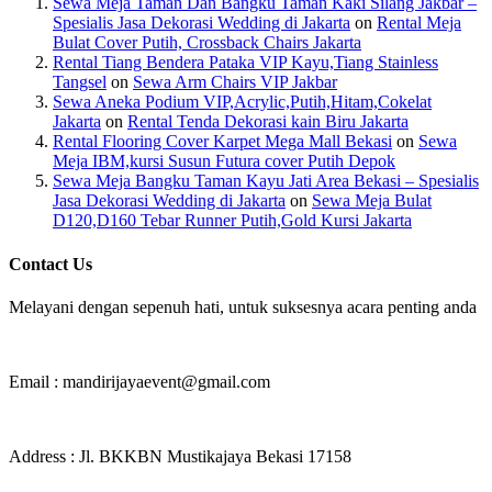
Sewa Meja Taman Dan Bangku Taman Kaki Silang Jakbar –
Spesialis Jasa Dekorasi Wedding di Jakarta
on
Rental Meja
Bulat Cover Putih, Crossback Chairs Jakarta
Rental Tiang Bendera Pataka VIP Kayu,Tiang Stainless
Tangsel
on
Sewa Arm Chairs VIP Jakbar
Sewa Aneka Podium VIP,Acrylic,Putih,Hitam,Cokelat
Jakarta
on
Rental Tenda Dekorasi kain Biru Jakarta
Rental Flooring Cover Karpet Mega Mall Bekasi
on
Sewa
Meja IBM,kursi Susun Futura cover Putih Depok
Sewa Meja Bangku Taman Kayu Jati Area Bekasi – Spesialis
Jasa Dekorasi Wedding di Jakarta
on
Sewa Meja Bulat
D120,D160 Tebar Runner Putih,Gold Kursi Jakarta
Contact Us
Melayani dengan sepenuh hati, untuk suksesnya acara penting anda
Email : mandirijayaevent@gmail.com
Address : Jl. BKKBN Mustikajaya Bekasi 17158