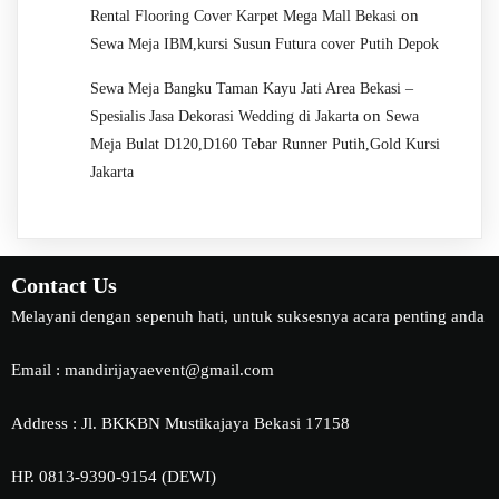
on
Rental Flooring Cover Karpet Mega Mall Bekasi
Sewa Meja IBM,kursi Susun Futura cover Putih Depok
Sewa Meja Bangku Taman Kayu Jati Area Bekasi –
on
Spesialis Jasa Dekorasi Wedding di Jakarta
Sewa
Meja Bulat D120,D160 Tebar Runner Putih,Gold Kursi
Jakarta
Contact Us
Melayani dengan sepenuh hati, untuk suksesnya acara penting anda
Email : mandirijayaevent@gmail.com
Address : Jl. BKKBN Mustikajaya Bekasi 17158
HP. 0813-9390-9154 (DEWI)