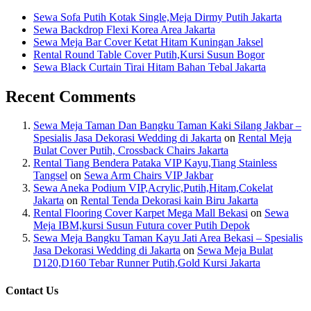
Sewa Sofa Putih Kotak Single,Meja Dirmy Putih Jakarta
Sewa Backdrop Flexi Korea Area Jakarta
Sewa Meja Bar Cover Ketat Hitam Kuningan Jaksel
Rental Round Table Cover Putih,Kursi Susun Bogor
Sewa Black Curtain Tirai Hitam Bahan Tebal Jakarta
Recent Comments
Sewa Meja Taman Dan Bangku Taman Kaki Silang Jakbar –
Spesialis Jasa Dekorasi Wedding di Jakarta
on
Rental Meja
Bulat Cover Putih, Crossback Chairs Jakarta
Rental Tiang Bendera Pataka VIP Kayu,Tiang Stainless
Tangsel
on
Sewa Arm Chairs VIP Jakbar
Sewa Aneka Podium VIP,Acrylic,Putih,Hitam,Cokelat
Jakarta
on
Rental Tenda Dekorasi kain Biru Jakarta
Rental Flooring Cover Karpet Mega Mall Bekasi
on
Sewa
Meja IBM,kursi Susun Futura cover Putih Depok
Sewa Meja Bangku Taman Kayu Jati Area Bekasi – Spesialis
Jasa Dekorasi Wedding di Jakarta
on
Sewa Meja Bulat
D120,D160 Tebar Runner Putih,Gold Kursi Jakarta
Contact Us