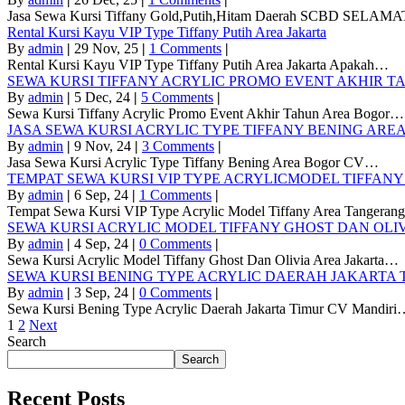
Jasa Sewa Kursi Tiffany Gold,Putih,Hitam Daerah SCBD SEL
Rental Kursi Kayu VIP Type Tiffany Putih Area Jakarta
By
admin
|
29
Nov, 25
|
1 Comments
|
Rental Kursi Kayu VIP Type Tiffany Putih Area Jakarta Apakah…
SEWA KURSI TIFFANY ACRYLIC PROMO EVENT AKHIR 
By
admin
|
5
Dec, 24
|
5 Comments
|
Sewa Kursi Tiffany Acrylic Promo Event Akhir Tahun Area Bogor…
JASA SEWA KURSI ACRYLIC TYPE TIFFANY BENING ARE
By
admin
|
9
Nov, 24
|
3 Comments
|
Jasa Sewa Kursi Acrylic Type Tiffany Bening Area Bogor CV…
TEMPAT SEWA KURSI VIP TYPE ACRYLICMODEL TIFFAN
By
admin
|
6
Sep, 24
|
1 Comments
|
Tempat Sewa Kursi VIP Type Acrylic Model Tiffany Area Tangera
SEWA KURSI ACRYLIC MODEL TIFFANY GHOST DAN OLI
By
admin
|
4
Sep, 24
|
0 Comments
|
Sewa Kursi Acrylic Model Tiffany Ghost Dan Olivia Area Jakarta…
SEWA KURSI BENING TYPE ACRYLIC DAERAH JAKARTA 
By
admin
|
3
Sep, 24
|
0 Comments
|
Sewa Kursi Bening Type Acrylic Daerah Jakarta Timur CV Mandiri
1
2
Next
Search
Search
Recent Posts