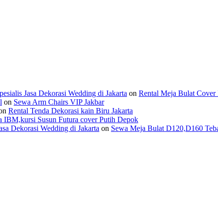
ialis Jasa Dekorasi Wedding di Jakarta
on
Rental Meja Bulat Cover 
l
on
Sewa Arm Chairs VIP Jakbar
on
Rental Tenda Dekorasi kain Biru Jakarta
 IBM,kursi Susun Futura cover Putih Depok
asa Dekorasi Wedding di Jakarta
on
Sewa Meja Bulat D120,D160 Tebar