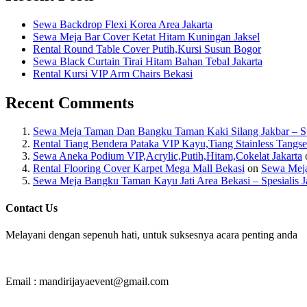
Sewa Backdrop Flexi Korea Area Jakarta
Sewa Meja Bar Cover Ketat Hitam Kuningan Jaksel
Rental Round Table Cover Putih,Kursi Susun Bogor
Sewa Black Curtain Tirai Hitam Bahan Tebal Jakarta
Rental Kursi VIP Arm Chairs Bekasi
Recent Comments
Sewa Meja Taman Dan Bangku Taman Kaki Silang Jakbar – Spes
Rental Tiang Bendera Pataka VIP Kayu,Tiang Stainless Tangse
Sewa Aneka Podium VIP,Acrylic,Putih,Hitam,Cokelat Jakarta
Rental Flooring Cover Karpet Mega Mall Bekasi
on
Sewa Meja
Sewa Meja Bangku Taman Kayu Jati Area Bekasi – Spesialis J
Contact Us
Melayani dengan sepenuh hati, untuk suksesnya acara penting anda
Email : mandirijayaevent@gmail.com