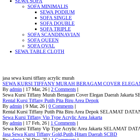
SEWA SOFA
SOFA MINIMALIS
SEWA PODIUM
SOFA SINGLE
SOFA DOUBLE
SOFA TRIPLE
SOFA SCANDINAVIAN
SOFA QUEEN
SOFA OVAL
SEWA TABLE CLOTH
Pus
jasa sewa kursi tiffany acrylic murah
SEWA KURSI TIFFANY MURAH BERAGAM COVER ELEGA
By
admin
|
17
Mar, 26
|
2 Comments
|
Sewa Kursi Tiffany Murah Beragam Cover Elegan Daerah Jakar
Rental Kursi Tiffany Putih Pita Biru Area Depok
By
admin
|
9
Mar, 26
|
0 Comments
|
Rental Kursi Tiffany Putih Pita Biru Area Depok SELAMAT DA
Sewa Kursi Tiffany Vip Type Acrylic Area Jakarta
By
admin
|
17
Feb, 26
|
1 Comments
|
Sewa Kursi Tiffany Vip Type Acrylic Area Jakarta SELAMAT D
Jasa Sewa Kursi Tiffany Gold,Putih,Hitam Daerah SCBD
By
admin
|
26
Dec, 25
|
1 Comments
|