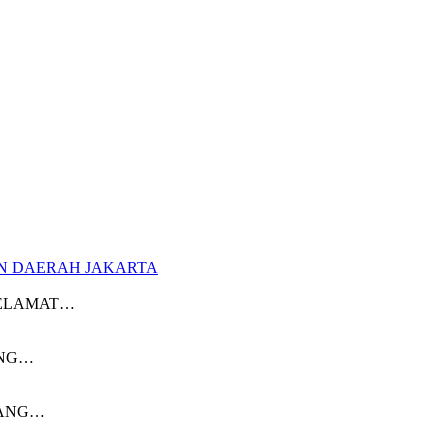
at Sewa Alat Pesta Berkualitas Di Jabodet
N DAERAH JAKARTA
ta SELAMAT…
TANG…
ATANG…