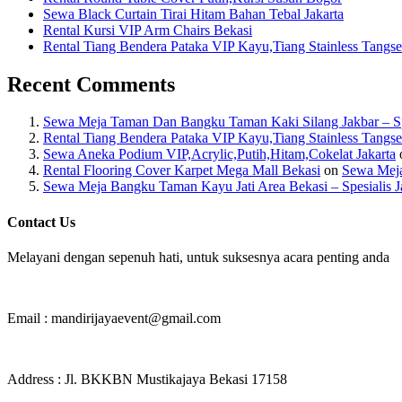
Sewa Black Curtain Tirai Hitam Bahan Tebal Jakarta
Rental Kursi VIP Arm Chairs Bekasi
Rental Tiang Bendera Pataka VIP Kayu,Tiang Stainless Tangse
Recent Comments
Sewa Meja Taman Dan Bangku Taman Kaki Silang Jakbar – Spes
Rental Tiang Bendera Pataka VIP Kayu,Tiang Stainless Tangse
Sewa Aneka Podium VIP,Acrylic,Putih,Hitam,Cokelat Jakarta
Rental Flooring Cover Karpet Mega Mall Bekasi
on
Sewa Meja
Sewa Meja Bangku Taman Kayu Jati Area Bekasi – Spesialis J
Contact Us
Melayani dengan sepenuh hati, untuk suksesnya acara penting anda
Email : mandirijayaevent@gmail.com
Address : Jl. BKKBN Mustikajaya Bekasi 17158