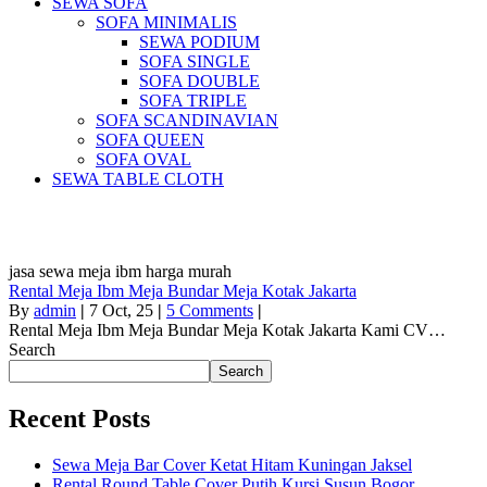
SEWA SOFA
SOFA MINIMALIS
SEWA PODIUM
SOFA SINGLE
SOFA DOUBLE
SOFA TRIPLE
SOFA SCANDINAVIAN
SOFA QUEEN
SOFA OVAL
SEWA TABLE CLOTH
Pus
jasa sewa meja ibm harga murah
Rental Meja Ibm Meja Bundar Meja Kotak Jakarta
By
admin
|
7
Oct, 25
|
5 Comments
|
Rental Meja Ibm Meja Bundar Meja Kotak Jakarta Kami CV…
Search
Search
Recent Posts
Sewa Meja Bar Cover Ketat Hitam Kuningan Jaksel
Rental Round Table Cover Putih,Kursi Susun Bogor