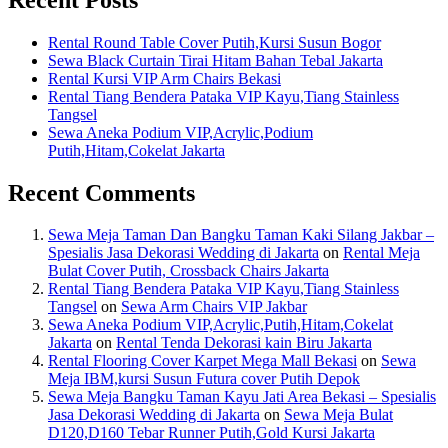
Rental Round Table Cover Putih,Kursi Susun Bogor
Sewa Black Curtain Tirai Hitam Bahan Tebal Jakarta
Rental Kursi VIP Arm Chairs Bekasi
Rental Tiang Bendera Pataka VIP Kayu,Tiang Stainless
Tangsel
Sewa Aneka Podium VIP,Acrylic,Podium
Putih,Hitam,Cokelat Jakarta
Recent Comments
Sewa Meja Taman Dan Bangku Taman Kaki Silang Jakbar –
Spesialis Jasa Dekorasi Wedding di Jakarta
on
Rental Meja
Bulat Cover Putih, Crossback Chairs Jakarta
Rental Tiang Bendera Pataka VIP Kayu,Tiang Stainless
Tangsel
on
Sewa Arm Chairs VIP Jakbar
Sewa Aneka Podium VIP,Acrylic,Putih,Hitam,Cokelat
Jakarta
on
Rental Tenda Dekorasi kain Biru Jakarta
Rental Flooring Cover Karpet Mega Mall Bekasi
on
Sewa
Meja IBM,kursi Susun Futura cover Putih Depok
Sewa Meja Bangku Taman Kayu Jati Area Bekasi – Spesialis
Jasa Dekorasi Wedding di Jakarta
on
Sewa Meja Bulat
D120,D160 Tebar Runner Putih,Gold Kursi Jakarta