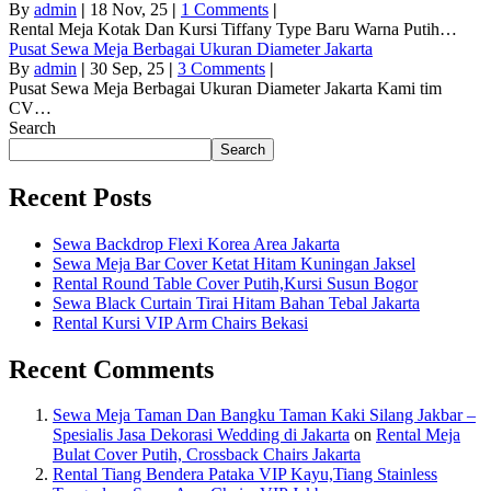
By
admin
|
18
Nov, 25
|
1 Comments
|
Rental Meja Kotak Dan Kursi Tiffany Type Baru Warna Putih…
Pusat Sewa Meja Berbagai Ukuran Diameter Jakarta
By
admin
|
30
Sep, 25
|
3 Comments
|
Pusat Sewa Meja Berbagai Ukuran Diameter Jakarta Kami tim
CV…
Search
Search
Recent Posts
Sewa Backdrop Flexi Korea Area Jakarta
Sewa Meja Bar Cover Ketat Hitam Kuningan Jaksel
Rental Round Table Cover Putih,Kursi Susun Bogor
Sewa Black Curtain Tirai Hitam Bahan Tebal Jakarta
Rental Kursi VIP Arm Chairs Bekasi
Recent Comments
Sewa Meja Taman Dan Bangku Taman Kaki Silang Jakbar –
Spesialis Jasa Dekorasi Wedding di Jakarta
on
Rental Meja
Bulat Cover Putih, Crossback Chairs Jakarta
Rental Tiang Bendera Pataka VIP Kayu,Tiang Stainless