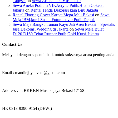
Tangsel
on
Sewa Arm Chairs VIP Jakbar
Sewa Aneka Podium VIP,Acrylic,Putih,Hitam,Cokelat
Jakarta
on
Rental Tenda Dekorasi kain Biru Jakarta
Rental Flooring Cover Karpet Mega Mall Bekasi
on
Sewa
Meja IBM,kursi Susun Futura cover Putih Depok
Sewa Meja Bangku Taman Kayu Jati Area Bekasi – Spesialis
Jasa Dekorasi Wedding di Jakarta
on
Sewa Meja Bulat
D120,D160 Tebar Runner Putih,Gold Kursi Jakarta
Contact Us
Melayani dengan sepenuh hati, untuk suksesnya acara penting anda
Email : mandirijayaevent@gmail.com
Address : Jl. BKKBN Mustikajaya Bekasi 17158
HP. 0813-9390-9154 (DEWI)