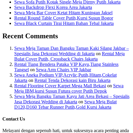
Sewa Sofa Putih Kotak Single,Meja Dirmy Putih Jakarta
Sewa Backdrop Flexi Korea Area Jakarta
Sewa Meja Bar Cover Ketat Hitam Kuningan Jaksel
Rental Round Table Cover Putih,Kursi Susun Bogor
Sewa Black Curtain Tirai Hitam Bahan Tebal Jakarta
Recent Comments
Sewa Meja Taman Dan Bangku Taman Kaki Silang Jakbar –
Spesialis Jasa Dekorasi Wedding di Jakarta
on
Rental Meja
Bulat Cover Putih, Crossback Chairs Jakarta
Rental Tiang Bendera Pataka VIP Kayu,Tiang Stainless
Tangsel
on
Sewa Arm Chairs VIP Jakbar
Sewa Aneka Podium VIP,Acrylic,Putih,Hitam,Cokelat
Jakarta
on
Rental Tenda Dekorasi kain Biru Jakarta
Rental Flooring Cover Karpet Mega Mall Bekasi
on
Sewa
Meja IBM,kursi Susun Futura cover Putih Depok
Sewa Meja Bangku Taman Kayu Jati Area Bekasi – Spesialis
Jasa Dekorasi Wedding di Jakarta
on
Sewa Meja Bulat
D120,D160 Tebar Runner Putih,Gold Kursi Jakarta
Contact Us
Melayani dengan sepenuh hati, untuk suksesnya acara penting anda