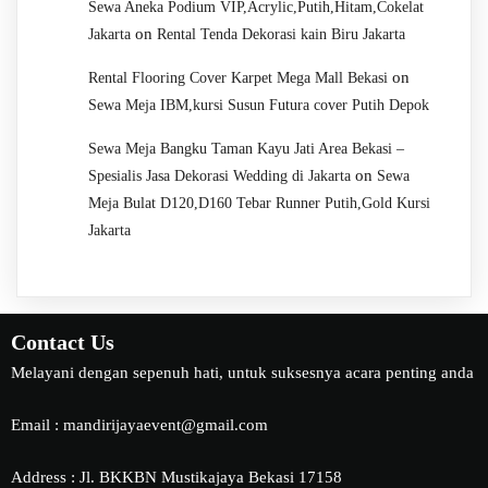
Sewa Aneka Podium VIP,Acrylic,Putih,Hitam,Cokelat
on
Jakarta
Rental Tenda Dekorasi kain Biru Jakarta
on
Rental Flooring Cover Karpet Mega Mall Bekasi
Sewa Meja IBM,kursi Susun Futura cover Putih Depok
Sewa Meja Bangku Taman Kayu Jati Area Bekasi –
on
Spesialis Jasa Dekorasi Wedding di Jakarta
Sewa
Meja Bulat D120,D160 Tebar Runner Putih,Gold Kursi
Jakarta
Contact Us
Melayani dengan sepenuh hati, untuk suksesnya acara penting anda
Email : mandirijayaevent@gmail.com
Address : Jl. BKKBN Mustikajaya Bekasi 17158