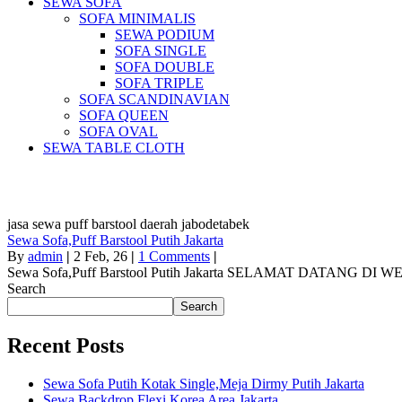
SEWA SOFA
SOFA MINIMALIS
SEWA PODIUM
SOFA SINGLE
SOFA DOUBLE
SOFA TRIPLE
SOFA SCANDINAVIAN
SOFA QUEEN
SOFA OVAL
SEWA TABLE CLOTH
Pus
jasa sewa puff barstool daerah jabodetabek
Sewa Sofa,Puff Barstool Putih Jakarta
By
admin
|
2
Feb, 26
|
1 Comments
|
Sewa Sofa,Puff Barstool Putih Jakarta SELAMAT DATANG DI
Search
Search
Recent Posts
Sewa Sofa Putih Kotak Single,Meja Dirmy Putih Jakarta
Sewa Backdrop Flexi Korea Area Jakarta