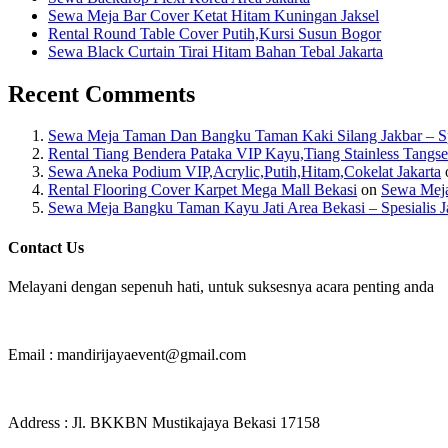
Sewa Meja Bar Cover Ketat Hitam Kuningan Jaksel
Rental Round Table Cover Putih,Kursi Susun Bogor
Sewa Black Curtain Tirai Hitam Bahan Tebal Jakarta
Recent Comments
Sewa Meja Taman Dan Bangku Taman Kaki Silang Jakbar – Spes
Rental Tiang Bendera Pataka VIP Kayu,Tiang Stainless Tangse
Sewa Aneka Podium VIP,Acrylic,Putih,Hitam,Cokelat Jakarta
Rental Flooring Cover Karpet Mega Mall Bekasi
on
Sewa Meja
Sewa Meja Bangku Taman Kayu Jati Area Bekasi – Spesialis J
Contact Us
Melayani dengan sepenuh hati, untuk suksesnya acara penting anda
Email : mandirijayaevent@gmail.com
Address : Jl. BKKBN Mustikajaya Bekasi 17158