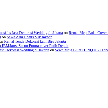
ialis Jasa Dekorasi Wedding di Jakarta
on
Rental Meja Bulat Cover 
l
on
Sewa Arm Chairs VIP Jakbar
on
Rental Tenda Dekorasi kain Biru Jakarta
 IBM,kursi Susun Futura cover Putih Depok
asa Dekorasi Wedding di Jakarta
on
Sewa Meja Bulat D120,D160 Tebar