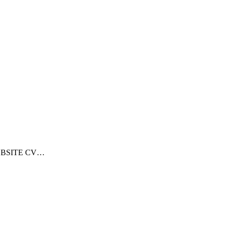
at Sewa Alat Pesta Berkualitas Di Jabodet
 WEBSITE CV…