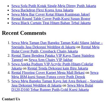
Sewa Sofa Putih Kotak Single,Meja Dirmy Putih Jakarta
Sewa Backdrop Flexi Korea Area Jakarta
Sewa Meja Bar Cover Ketat Hitam Kuningan Jaksel
Rental Round Table Cover Putih,Kursi Susun Bogor
Sewa Black Curtain Tirai Hitam Bahan Tebal Jakarta
Recent Comments
Sewa Meja Taman Dan Bangku Taman Kaki Silang Jakbar –
Spesialis Jasa Dekorasi Wedding di Jakarta
on
Rental Meja
Bulat Cover Putih, Crossback Chairs Jakarta
Rental Tiang Bendera Pataka VIP Kayu,Tiang Stainless
Tangsel
on
Sewa Arm Chairs VIP Jakbar
Sewa Aneka Podium VIP,Acrylic,Putih,Hitam,Cokelat
Jakarta
on
Rental Tenda Dekorasi kain Biru Jakarta
Rental Flooring Cover Karpet Mega Mall Bekasi
on
Sewa
Meja IBM,kursi Susun Futura cover Putih Depok
Sewa Meja Bangku Taman Kayu Jati Area Bekasi – Spesialis
Jasa Dekorasi Wedding di Jakarta
on
Sewa Meja Bulat
D120,D160 Tebar Runner Putih,Gold Kursi Jakarta
Contact Us