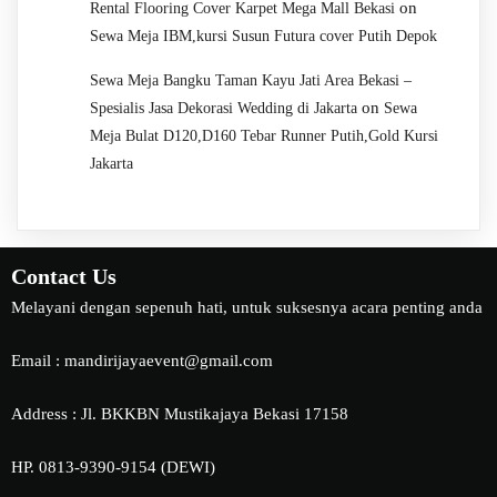
on
Rental Flooring Cover Karpet Mega Mall Bekasi
Sewa Meja IBM,kursi Susun Futura cover Putih Depok
Sewa Meja Bangku Taman Kayu Jati Area Bekasi –
on
Spesialis Jasa Dekorasi Wedding di Jakarta
Sewa
Meja Bulat D120,D160 Tebar Runner Putih,Gold Kursi
Jakarta
Contact Us
Melayani dengan sepenuh hati, untuk suksesnya acara penting anda
Email : mandirijayaevent@gmail.com
Address : Jl. BKKBN Mustikajaya Bekasi 17158
HP. 0813-9390-9154 (DEWI)