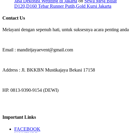
Jasa Dekorasi Wedding di Jakarta
on
Sewa Meja Bulat
D120,D160 Tebar Runner Putih,Gold Kursi Jakarta
Contact Us
Melayani dengan sepenuh hati, untuk suksesnya acara penting anda
Email : mandirijayaevent@gmail.com
Address : Jl. BKKBN Mustikajaya Bekasi 17158
HP. 0813-9390-9154 (DEWI)
Important Links
FACEBOOK