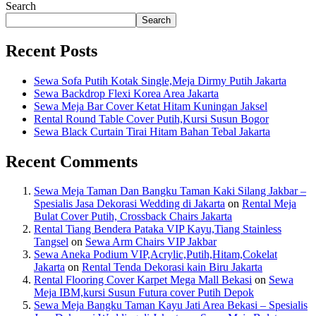
Search
Search
Recent Posts
Sewa Sofa Putih Kotak Single,Meja Dirmy Putih Jakarta
Sewa Backdrop Flexi Korea Area Jakarta
Sewa Meja Bar Cover Ketat Hitam Kuningan Jaksel
Rental Round Table Cover Putih,Kursi Susun Bogor
Sewa Black Curtain Tirai Hitam Bahan Tebal Jakarta
Recent Comments
Sewa Meja Taman Dan Bangku Taman Kaki Silang Jakbar –
Spesialis Jasa Dekorasi Wedding di Jakarta
on
Rental Meja
Bulat Cover Putih, Crossback Chairs Jakarta
Rental Tiang Bendera Pataka VIP Kayu,Tiang Stainless
Tangsel
on
Sewa Arm Chairs VIP Jakbar
Sewa Aneka Podium VIP,Acrylic,Putih,Hitam,Cokelat
Jakarta
on
Rental Tenda Dekorasi kain Biru Jakarta
Rental Flooring Cover Karpet Mega Mall Bekasi
on
Sewa
Meja IBM,kursi Susun Futura cover Putih Depok
Sewa Meja Bangku Taman Kayu Jati Area Bekasi – Spesialis