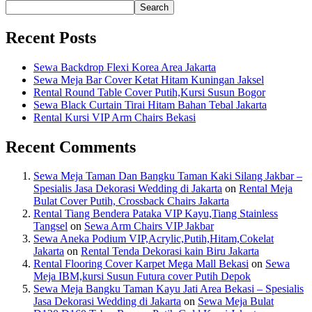
Search
Recent Posts
Sewa Backdrop Flexi Korea Area Jakarta
Sewa Meja Bar Cover Ketat Hitam Kuningan Jaksel
Rental Round Table Cover Putih,Kursi Susun Bogor
Sewa Black Curtain Tirai Hitam Bahan Tebal Jakarta
Rental Kursi VIP Arm Chairs Bekasi
Recent Comments
Sewa Meja Taman Dan Bangku Taman Kaki Silang Jakbar –
Spesialis Jasa Dekorasi Wedding di Jakarta
on
Rental Meja
Bulat Cover Putih, Crossback Chairs Jakarta
Rental Tiang Bendera Pataka VIP Kayu,Tiang Stainless
Tangsel
on
Sewa Arm Chairs VIP Jakbar
Sewa Aneka Podium VIP,Acrylic,Putih,Hitam,Cokelat
Jakarta
on
Rental Tenda Dekorasi kain Biru Jakarta
Rental Flooring Cover Karpet Mega Mall Bekasi
on
Sewa
Meja IBM,kursi Susun Futura cover Putih Depok
Sewa Meja Bangku Taman Kayu Jati Area Bekasi – Spesialis
Jasa Dekorasi Wedding di Jakarta
on
Sewa Meja Bulat