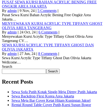
PUSAT SEWA KURSI BAHAN ACRYLIC BENING FREE
ONGKIR AREA JAKARTA
By
admin
|
9
Nov, 24
|
5 Comments
|
Pusat Sewa Kursi Bahan Acrylic Bening Free Ongkir Area
Jakarta…
MENYEWAKAN KURSI ACRYLIC TYPE TIFFANY GHOST
OLIVIA AREA TANGERANG
By
admin
|
24
Oct, 24
|
6 Comments
|
Menyewakan Kursi Acrylic Type Tiffany Ghost Olivia Area
Tangerang CV…
SEWA KURSI ACRYLIC TYPE TIFFANY GHOST DAN
OLIVIA JAKARTA
By
admin
|
27
Jun, 24
|
8 Comments
|
Sewa Kursi Acrylic Type Tiffany Ghost Dan Olivia Jakarta
Wellcome…
Search
Search
Recent Posts
Sewa Sofa Putih Kotak Single,Meja Dirmy Putih Jakarta
Sewa Backdrop Flexi Korea Area Jakarta
Sewa Meja Bar Cover Ketat Hitam Kuningan Jaksel
Rental Round Table Cover Putih,Kursi Susun Bogor