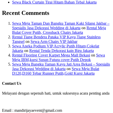
Sewa Black Curtain Tirai Hitam Bahan Tebal Jakarta
Recent Comments
Sewa Meja Taman Dan Bangku Taman Kaki Silang Jakbar –
Spesialis Jasa Dekorasi Wedding di Jakarta
on
Rental Meja
Bulat Cover Putih, Crossback Chairs Jakarta
Rental Tiang Bendera Pataka VIP Kayu,Tiang Stainless
Tangsel
on
Sewa Arm Chairs VIP Jakbar
Sewa Aneka Podium VIP,Acrylic,Putih,Hitam,Cokelat
Jakarta
on
Rental Tenda Dekorasi kain Biru Jakarta
Rental Flooring Cover Karpet Mega Mall Bekasi
on
Sewa
Meja IBM,kursi Susun Futura cover Putih Depok
Sewa Meja Bangku Taman Kayu Jati Area Bekasi – Spesialis
Jasa Dekorasi Wedding di Jakarta
on
Sewa Meja Bulat
D120,D160 Tebar Runner Putih,Gold Kursi Jakarta
Contact Us
Melayani dengan sepenuh hati, untuk suksesnya acara penting anda
Email : mandirijayaevent@gmail.com