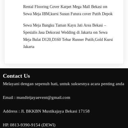
on
Rental Flooring Cover Karpet Mega Mall Bekasi
Sewa Meja IBM,kursi Susun Futura cover Putih Depok
Sewa Meja Bangku Taman Kayu Jati Area Bekasi –
on
Spesialis Jasa Dekorasi Wedding di Jakarta
Sewa
Meja Bulat D120,D160 Tebar Runner Putih,Gold Kursi
Jakarta
Contact Us
Melayani dengan sepenuh hati, untuk suksesnya acara penting anda
Email : mandirijayaevent@gmail.com
Address : Jl. BKKBN Mustikajaya Bekasi 17158
HP. 0813-9390-9154 (DEWI)