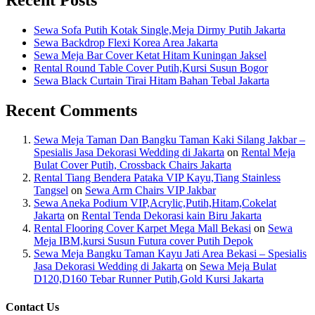
Sewa Sofa Putih Kotak Single,Meja Dirmy Putih Jakarta
Sewa Backdrop Flexi Korea Area Jakarta
Sewa Meja Bar Cover Ketat Hitam Kuningan Jaksel
Rental Round Table Cover Putih,Kursi Susun Bogor
Sewa Black Curtain Tirai Hitam Bahan Tebal Jakarta
Recent Comments
Sewa Meja Taman Dan Bangku Taman Kaki Silang Jakbar –
Spesialis Jasa Dekorasi Wedding di Jakarta
on
Rental Meja
Bulat Cover Putih, Crossback Chairs Jakarta
Rental Tiang Bendera Pataka VIP Kayu,Tiang Stainless
Tangsel
on
Sewa Arm Chairs VIP Jakbar
Sewa Aneka Podium VIP,Acrylic,Putih,Hitam,Cokelat
Jakarta
on
Rental Tenda Dekorasi kain Biru Jakarta
Rental Flooring Cover Karpet Mega Mall Bekasi
on
Sewa
Meja IBM,kursi Susun Futura cover Putih Depok
Sewa Meja Bangku Taman Kayu Jati Area Bekasi – Spesialis
Jasa Dekorasi Wedding di Jakarta
on
Sewa Meja Bulat
D120,D160 Tebar Runner Putih,Gold Kursi Jakarta
Contact Us