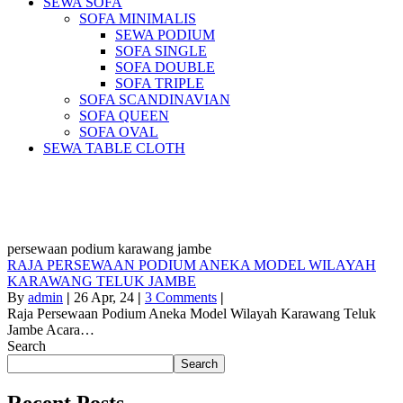
SEWA SOFA
SOFA MINIMALIS
SEWA PODIUM
SOFA SINGLE
SOFA DOUBLE
SOFA TRIPLE
SOFA SCANDINAVIAN
SOFA QUEEN
SOFA OVAL
SEWA TABLE CLOTH
Pusat Sewa Alat Pesta Berkualitas Di
Jabodetabek
persewaan podium karawang jambe
RAJA PERSEWAAN PODIUM ANEKA MODEL WILAYAH
KARAWANG TELUK JAMBE
By
admin
|
26
Apr, 24
|
3 Comments
|
Raja Persewaan Podium Aneka Model Wilayah Karawang Teluk
Jambe Acara…
Search
Search
Recent Posts