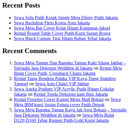
Recent Posts
Sewa Sofa Putih Kotak Single,Meja Dirmy Putih Jakarta
Sewa Backdrop Flexi Korea Area Jakarta
Sewa Meja Bar Cover Ketat Hitam Kuningan Jaksel
Rental Round Table Cover Putih,Kursi Susun Bogor
Sewa Black Curtain Tirai Hitam Bahan Tebal Jakarta
Recent Comments
Sewa Meja Taman Dan Bangku Taman Kaki Silang Jakbar –
Spesialis Jasa Dekorasi Wedding di Jakarta
on
Rental Meja
Bulat Cover Putih, Crossback Chairs Jakarta
Rental Tiang Bendera Pataka VIP Kayu,Tiang Stainless
Tangsel
on
Sewa Arm Chairs VIP Jakbar
Sewa Aneka Podium VIP,Acrylic,Putih,Hitam,Cokelat
Jakarta
on
Rental Tenda Dekorasi kain Biru Jakarta
Rental Flooring Cover Karpet Mega Mall Bekasi
on
Sewa
Meja IBM,kursi Susun Futura cover Putih Depok
Sewa Meja Bangku Taman Kayu Jati Area Bekasi – Spesialis
Jasa Dekorasi Wedding di Jakarta
on
Sewa Meja Bulat
D120,D160 Tebar Runner Putih,Gold Kursi Jakarta