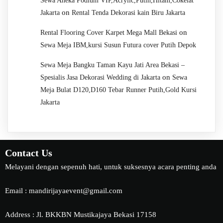
Sewa Aneka Podium VIP,Acrylic,Putih,Hitam,Cokelat
on
Jakarta
Rental Tenda Dekorasi kain Biru Jakarta
on
Rental Flooring Cover Karpet Mega Mall Bekasi
Sewa Meja IBM,kursi Susun Futura cover Putih Depok
Sewa Meja Bangku Taman Kayu Jati Area Bekasi –
on
Spesialis Jasa Dekorasi Wedding di Jakarta
Sewa
Meja Bulat D120,D160 Tebar Runner Putih,Gold Kursi
Jakarta
Contact Us
Melayani dengan sepenuh hati, untuk suksesnya acara penting anda
Email : mandirijayaevent@gmail.com
Address : Jl. BKKBN Mustikajaya Bekasi 17158