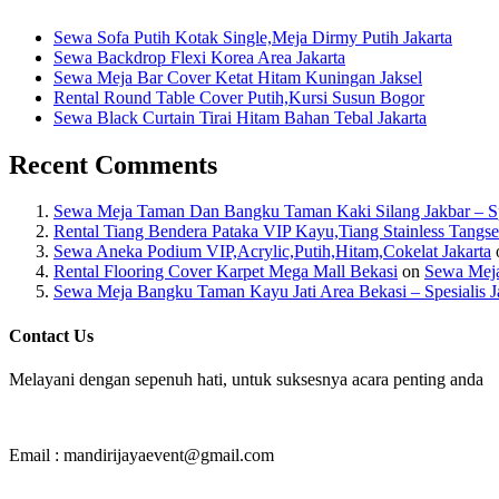
Sewa Sofa Putih Kotak Single,Meja Dirmy Putih Jakarta
Sewa Backdrop Flexi Korea Area Jakarta
Sewa Meja Bar Cover Ketat Hitam Kuningan Jaksel
Rental Round Table Cover Putih,Kursi Susun Bogor
Sewa Black Curtain Tirai Hitam Bahan Tebal Jakarta
Recent Comments
Sewa Meja Taman Dan Bangku Taman Kaki Silang Jakbar – Spes
Rental Tiang Bendera Pataka VIP Kayu,Tiang Stainless Tangse
Sewa Aneka Podium VIP,Acrylic,Putih,Hitam,Cokelat Jakarta
Rental Flooring Cover Karpet Mega Mall Bekasi
on
Sewa Meja
Sewa Meja Bangku Taman Kayu Jati Area Bekasi – Spesialis J
Contact Us
Melayani dengan sepenuh hati, untuk suksesnya acara penting anda
Email : mandirijayaevent@gmail.com