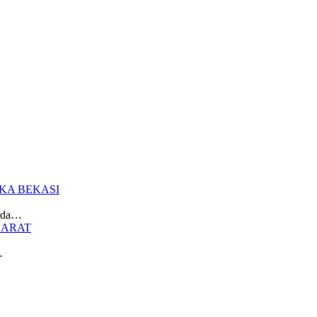
at Sewa Alat Pesta Berkualitas Di Jabodet
KA BEKASI
enda…
BARAT
…