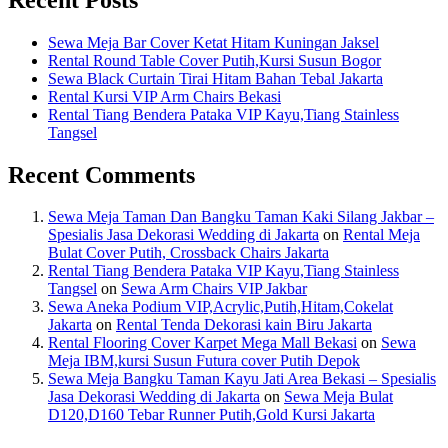
Sewa Meja Bar Cover Ketat Hitam Kuningan Jaksel
Rental Round Table Cover Putih,Kursi Susun Bogor
Sewa Black Curtain Tirai Hitam Bahan Tebal Jakarta
Rental Kursi VIP Arm Chairs Bekasi
Rental Tiang Bendera Pataka VIP Kayu,Tiang Stainless
Tangsel
Recent Comments
Sewa Meja Taman Dan Bangku Taman Kaki Silang Jakbar –
Spesialis Jasa Dekorasi Wedding di Jakarta
on
Rental Meja
Bulat Cover Putih, Crossback Chairs Jakarta
Rental Tiang Bendera Pataka VIP Kayu,Tiang Stainless
Tangsel
on
Sewa Arm Chairs VIP Jakbar
Sewa Aneka Podium VIP,Acrylic,Putih,Hitam,Cokelat
Jakarta
on
Rental Tenda Dekorasi kain Biru Jakarta
Rental Flooring Cover Karpet Mega Mall Bekasi
on
Sewa
Meja IBM,kursi Susun Futura cover Putih Depok
Sewa Meja Bangku Taman Kayu Jati Area Bekasi – Spesialis
Jasa Dekorasi Wedding di Jakarta
on
Sewa Meja Bulat
D120,D160 Tebar Runner Putih,Gold Kursi Jakarta