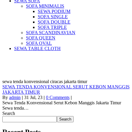
SEWA SOFA
SOFA MINIMALIS
SEWA PODIUM
SOFA SINGLE
SOFA DOUBLE
SOFA TRIPLE
SOFA SCANDINAVIAN
SOFA QUEEN
SOFA OVAL
SEWA TABLE CLOTH
Pusat Sewa Alat Pesta Berkualitas Di
Jabodetabek
sewa tenda konvensional ciracas jakarta timur
SEWA TENDA KONVENSIONAL SERUT KEBON MANGGIS
JAKARTA TIMUR
By
admin
|
31
Jul, 23
|
0 Comments
|
Sewa Tenda Konvensional Serut Kebon Manggis Jakarta Timur
Sewa tenda…
Search
Search
Recent Posts