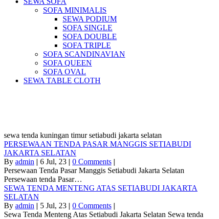
SEWA SOFA
SOFA MINIMALIS
SEWA PODIUM
SOFA SINGLE
SOFA DOUBLE
SOFA TRIPLE
SOFA SCANDINAVIAN
SOFA QUEEN
SOFA OVAL
SEWA TABLE CLOTH
Pusat Sewa Alat Pesta Berkualitas Di
Jabodetabek
sewa tenda kuningan timur setiabudi jakarta selatan
PERSEWAAN TENDA PASAR MANGGIS SETIABUDI
JAKARTA SELATAN
By
admin
|
6
Jul, 23
|
0 Comments
|
Persewaan Tenda Pasar Manggis Setiabudi Jakarta Selatan
Persewaan tenda Pasar…
SEWA TENDA MENTENG ATAS SETIABUDI JAKARTA
SELATAN
By
admin
|
5
Jul, 23
|
0 Comments
|
Sewa Tenda Menteng Atas Setiabudi Jakarta Selatan Sewa tenda