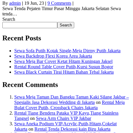
By
admin
|
19
Jun, 23
|
9 Comments
|
Sewa Tenda Pejaten Timur Pasar Minggu Jakarta Selatan Sewa
tenda…
Search
Search
Recent Posts
Sewa Sofa Putih Kotak Single,Meja Dirmy Putih Jakarta
Sewa Backdrop Flexi Korea Area Jakarta
Sewa Meja Bar Cover Ketat Hitam Kuningan Jaksel
Rental Round Table Cover Putih,Kursi Susun Bogor
Sewa Black Curtain Tirai Hitam Bahan Tebal Jakarta
Recent Comments
Sewa Meja Taman Dan Bangku Taman Kaki Silang Jakbar –
Spesialis Jasa Dekorasi Wedding di Jakarta
on
Rental Meja
Bulat Cover Putih, Crossback Chairs Jakarta
Rental Tiang Bendera Pataka VIP Kayu,Tiang Stainless
Tangsel
on
Sewa Arm Chairs VIP Jakbar
Sewa Aneka Podium VIP,Acrylic,Putih,Hitam,Cokelat
Jakarta
on
Rental Tenda Dekorasi kain Biru Jakarta