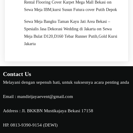
on
Rental Flooring Cover Karpet Mega Mall Bekasi
Sewa Meja IBM,kursi Susun Futura cover Putih Depok
Sewa Meja Bangku Taman Kayu Jati Area Bekasi –
on
Spesialis Jasa Dekorasi Wedding di Jakarta
Sewa
Meja Bulat D120,D160 Tebar Runner Putih,Gold Kursi
Jakarta
Contact Us
Melayani dengan sepenuh hati, untuk suksesnya acara penting anda
Email : mandirijayaevent@gmail.com
Address : Jl. BKKBN Mustikajaya Bekasi 17158
HP. 0813-9390-9154 (DEWI)