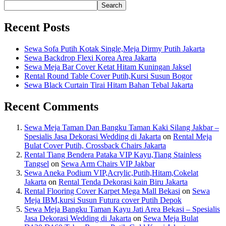
Search
Recent Posts
Sewa Sofa Putih Kotak Single,Meja Dirmy Putih Jakarta
Sewa Backdrop Flexi Korea Area Jakarta
Sewa Meja Bar Cover Ketat Hitam Kuningan Jaksel
Rental Round Table Cover Putih,Kursi Susun Bogor
Sewa Black Curtain Tirai Hitam Bahan Tebal Jakarta
Recent Comments
Sewa Meja Taman Dan Bangku Taman Kaki Silang Jakbar –
Spesialis Jasa Dekorasi Wedding di Jakarta
on
Rental Meja
Bulat Cover Putih, Crossback Chairs Jakarta
Rental Tiang Bendera Pataka VIP Kayu,Tiang Stainless
Tangsel
on
Sewa Arm Chairs VIP Jakbar
Sewa Aneka Podium VIP,Acrylic,Putih,Hitam,Cokelat
Jakarta
on
Rental Tenda Dekorasi kain Biru Jakarta
Rental Flooring Cover Karpet Mega Mall Bekasi
on
Sewa
Meja IBM,kursi Susun Futura cover Putih Depok
Sewa Meja Bangku Taman Kayu Jati Area Bekasi – Spesialis
Jasa Dekorasi Wedding di Jakarta
on
Sewa Meja Bulat