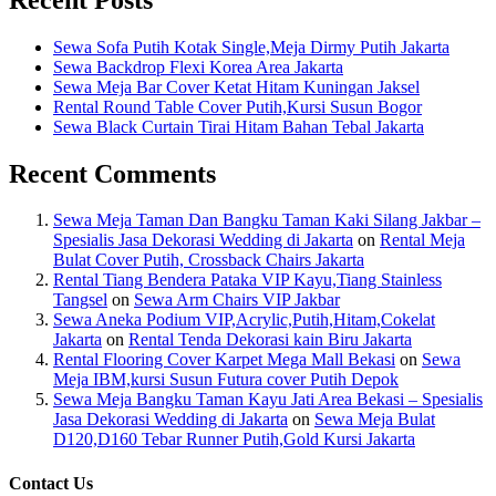
Sewa Sofa Putih Kotak Single,Meja Dirmy Putih Jakarta
Sewa Backdrop Flexi Korea Area Jakarta
Sewa Meja Bar Cover Ketat Hitam Kuningan Jaksel
Rental Round Table Cover Putih,Kursi Susun Bogor
Sewa Black Curtain Tirai Hitam Bahan Tebal Jakarta
Recent Comments
Sewa Meja Taman Dan Bangku Taman Kaki Silang Jakbar –
Spesialis Jasa Dekorasi Wedding di Jakarta
on
Rental Meja
Bulat Cover Putih, Crossback Chairs Jakarta
Rental Tiang Bendera Pataka VIP Kayu,Tiang Stainless
Tangsel
on
Sewa Arm Chairs VIP Jakbar
Sewa Aneka Podium VIP,Acrylic,Putih,Hitam,Cokelat
Jakarta
on
Rental Tenda Dekorasi kain Biru Jakarta
Rental Flooring Cover Karpet Mega Mall Bekasi
on
Sewa
Meja IBM,kursi Susun Futura cover Putih Depok
Sewa Meja Bangku Taman Kayu Jati Area Bekasi – Spesialis
Jasa Dekorasi Wedding di Jakarta
on
Sewa Meja Bulat
D120,D160 Tebar Runner Putih,Gold Kursi Jakarta
Contact Us