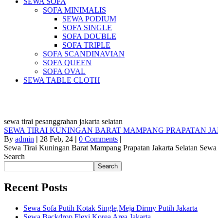
SEWA SOFA
SOFA MINIMALIS
SEWA PODIUM
SOFA SINGLE
SOFA DOUBLE
SOFA TRIPLE
SOFA SCANDINAVIAN
SOFA QUEEN
SOFA OVAL
SEWA TABLE CLOTH
Pus
sewa tirai pesanggrahan jakarta selatan
SEWA TIRAI KUNINGAN BARAT MAMPANG PRAPATAN J
By
admin
|
28
Feb, 24
|
0 Comments
|
Sewa Tirai Kuningan Barat Mampang Prapatan Jakarta Selatan Sewa 
Search
Search
Recent Posts
Sewa Sofa Putih Kotak Single,Meja Dirmy Putih Jakarta
Sewa Backdrop Flexi Korea Area Jakarta