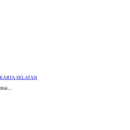
at Sewa Alat Pesta Berkualitas Di Jabodet
AKARTA SELATAN
tirai…