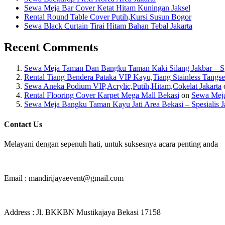
Sewa Meja Bar Cover Ketat Hitam Kuningan Jaksel
Rental Round Table Cover Putih,Kursi Susun Bogor
Sewa Black Curtain Tirai Hitam Bahan Tebal Jakarta
Recent Comments
Sewa Meja Taman Dan Bangku Taman Kaki Silang Jakbar – Spes
Rental Tiang Bendera Pataka VIP Kayu,Tiang Stainless Tangse
Sewa Aneka Podium VIP,Acrylic,Putih,Hitam,Cokelat Jakarta
Rental Flooring Cover Karpet Mega Mall Bekasi
on
Sewa Meja
Sewa Meja Bangku Taman Kayu Jati Area Bekasi – Spesialis J
Contact Us
Melayani dengan sepenuh hati, untuk suksesnya acara penting anda
Email : mandirijayaevent@gmail.com
Address : Jl. BKKBN Mustikajaya Bekasi 17158