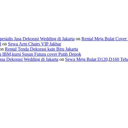
ialis Jasa Dekorasi Wedding di Jakarta
on
Rental Meja Bulat Cover 
l
on
Sewa Arm Chairs VIP Jakbar
on
Rental Tenda Dekorasi kain Biru Jakarta
 IBM,kursi Susun Futura cover Putih Depok
asa Dekorasi Wedding di Jakarta
on
Sewa Meja Bulat D120,D160 Tebar