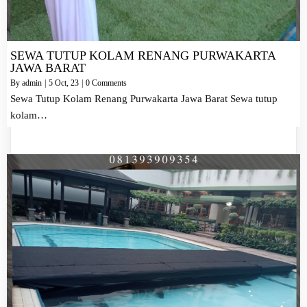
SEWA TUTUP KOLAM RENANG PURWAKARTA
JAWA BARAT
By
admin
|
5
Oct, 23
|
0 Comments
Sewa Tutup Kolam Renang Purwakarta Jawa Barat Sewa tutup
kolam…