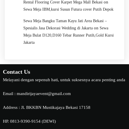
on
Rental Flooring Cover Karpet Mega Mall Bekasi
Sewa Meja IBM,kursi Susun Futura cover Putih Depok
Sewa Meja Bangku Taman Kayu Jati Area Bekasi –
on
Spesialis Jasa Dekorasi Wedding di Jakarta
Sewa
Meja Bulat D120,D160 Tebar Runner Putih,Gold Kursi
Jakarta
Contact Us
Melayani dengan sepenuh hati, untuk suksesnya acara penting anda
Email : mandirijayaevent@gmail.com
Address : Jl. BKKBN Mustikajaya Bekasi 17158
HP. 0813-9390-9154 (DEWI)