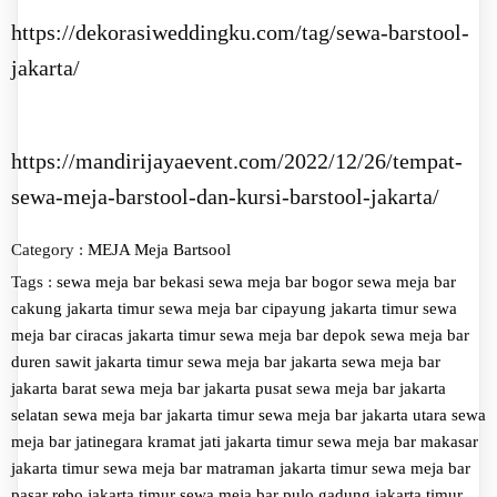
https://dekorasiweddingku.com/tag/sewa-barstool-
jakarta/
https://mandirijayaevent.com/2022/12/26/tempat-
sewa-meja-barstool-dan-kursi-barstool-jakarta/
Category :
MEJA
Meja Bartsool
Tags :
sewa meja bar bekasi
sewa meja bar bogor
sewa meja bar
cakung jakarta timur
sewa meja bar cipayung jakarta timur
sewa
meja bar ciracas jakarta timur
sewa meja bar depok
sewa meja bar
duren sawit jakarta timur
sewa meja bar jakarta
sewa meja bar
jakarta barat
sewa meja bar jakarta pusat
sewa meja bar jakarta
selatan
sewa meja bar jakarta timur
sewa meja bar jakarta utara
sewa
meja bar jatinegara kramat jati jakarta timur
sewa meja bar makasar
jakarta timur
sewa meja bar matraman jakarta timur
sewa meja bar
pasar rebo jakarta timur
sewa meja bar pulo gadung jakarta timur