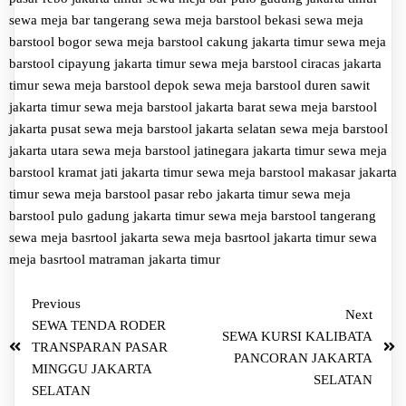
sewa meja bar tangerang
sewa meja barstool bekasi
sewa meja
barstool bogor
sewa meja barstool cakung jakarta timur
sewa meja
barstool cipayung jakarta timur
sewa meja barstool ciracas jakarta
timur
sewa meja barstool depok
sewa meja barstool duren sawit
jakarta timur
sewa meja barstool jakarta barat
sewa meja barstool
jakarta pusat
sewa meja barstool jakarta selatan
sewa meja barstool
jakarta utara
sewa meja barstool jatinegara jakarta timur
sewa meja
barstool kramat jati jakarta timur
sewa meja barstool makasar jakarta
timur
sewa meja barstool pasar rebo jakarta timur
sewa meja
barstool pulo gadung jakarta timur
sewa meja barstool tangerang
sewa meja basrtool jakarta
sewa meja basrtool jakarta timur
sewa
meja basrtool matraman jakarta timur
Previous
Next
SEWA TENDA RODER
SEWA KURSI KALIBATA
TRANSPARAN PASAR
PANCORAN JAKARTA
MINGGU JAKARTA
SELATAN
SELATAN