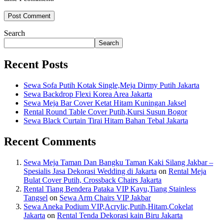
Search
Search
Recent Posts
Sewa Sofa Putih Kotak Single,Meja Dirmy Putih Jakarta
Sewa Backdrop Flexi Korea Area Jakarta
Sewa Meja Bar Cover Ketat Hitam Kuningan Jaksel
Rental Round Table Cover Putih,Kursi Susun Bogor
Sewa Black Curtain Tirai Hitam Bahan Tebal Jakarta
Recent Comments
Sewa Meja Taman Dan Bangku Taman Kaki Silang Jakbar –
Spesialis Jasa Dekorasi Wedding di Jakarta
on
Rental Meja
Bulat Cover Putih, Crossback Chairs Jakarta
Rental Tiang Bendera Pataka VIP Kayu,Tiang Stainless
Tangsel
on
Sewa Arm Chairs VIP Jakbar
Sewa Aneka Podium VIP,Acrylic,Putih,Hitam,Cokelat
Jakarta
on
Rental Tenda Dekorasi kain Biru Jakarta