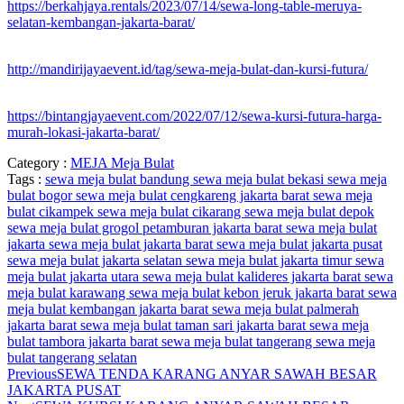
https://berkahjaya.rentals/2023/07/14/sewa-long-table-meruya-
selatan-kembangan-jakarta-barat/
http://mandirijayaevent.id/tag/sewa-meja-bulat-dan-kursi-futura/
https://bintangjayaevent.com/2022/07/12/sewa-kursi-futura-harga-
murah-lokasi-jakarta-barat/
Category :
MEJA
Meja Bulat
Tags :
sewa meja bulat bandung
sewa meja bulat bekasi
sewa meja
bulat bogor
sewa meja bulat cengkareng jakarta barat
sewa meja
bulat cikampek
sewa meja bulat cikarang
sewa meja bulat depok
sewa meja bulat grogol petamburan jakarta barat
sewa meja bulat
jakarta
sewa meja bulat jakarta barat
sewa meja bulat jakarta pusat
sewa meja bulat jakarta selatan
sewa meja bulat jakarta timur
sewa
meja bulat jakarta utara
sewa meja bulat kalideres jakarta barat
sewa
meja bulat karawang
sewa meja bulat kebon jeruk jakarta barat
sewa
meja bulat kembangan jakarta barat
sewa meja bulat palmerah
jakarta barat
sewa meja bulat taman sari jakarta barat
sewa meja
bulat tambora jakarta barat
sewa meja bulat tangerang
sewa meja
bulat tangerang selatan
Previous
SEWA TENDA KARANG ANYAR SAWAH BESAR
JAKARTA PUSAT