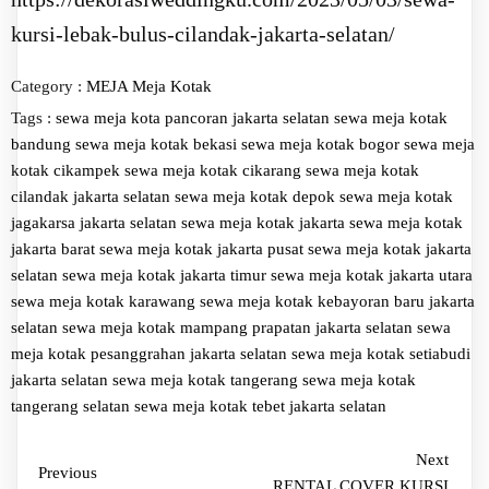
kursi-lebak-bulus-cilandak-jakarta-selatan/
Category :
MEJA
Meja Kotak
Tags :
sewa meja kota pancoran jakarta selatan
sewa meja kotak
bandung
sewa meja kotak bekasi
sewa meja kotak bogor
sewa meja
kotak cikampek
sewa meja kotak cikarang
sewa meja kotak
cilandak jakarta selatan
sewa meja kotak depok
sewa meja kotak
jagakarsa jakarta selatan
sewa meja kotak jakarta
sewa meja kotak
jakarta barat
sewa meja kotak jakarta pusat
sewa meja kotak jakarta
selatan
sewa meja kotak jakarta timur
sewa meja kotak jakarta utara
sewa meja kotak karawang
sewa meja kotak kebayoran baru jakarta
selatan
sewa meja kotak mampang prapatan jakarta selatan
sewa
meja kotak pesanggrahan jakarta selatan
sewa meja kotak setiabudi
jakarta selatan
sewa meja kotak tangerang
sewa meja kotak
tangerang selatan
sewa meja kotak tebet jakarta selatan
Next
Previous
RENTAL COVER KURSI