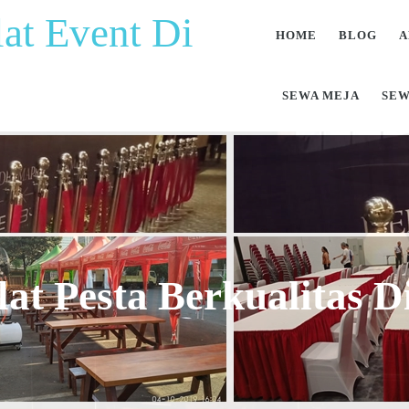
at Event Di
HOME
BLOG
A
SEWA MEJA
SEW
at Pesta Berkualitas 