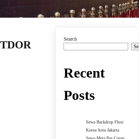
Search
UTDOR
Se
Recent
Posts
Sewa Backdrop Flexi
Korea Area Jakarta
Sewa Meja Bar Cover