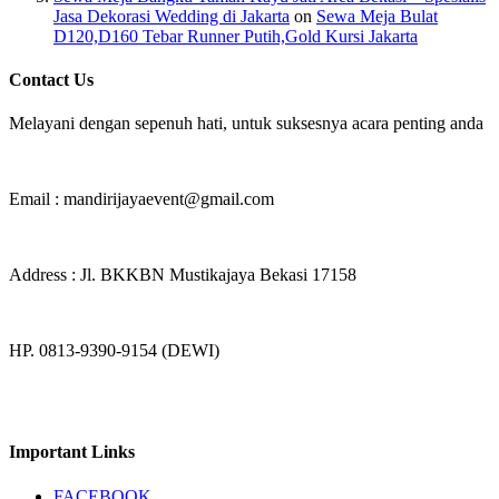
Jasa Dekorasi Wedding di Jakarta
on
Sewa Meja Bulat
D120,D160 Tebar Runner Putih,Gold Kursi Jakarta
Contact Us
Melayani dengan sepenuh hati, untuk suksesnya acara penting anda
Email : mandirijayaevent@gmail.com
Address : Jl. BKKBN Mustikajaya Bekasi 17158
HP. 0813-9390-9154 (DEWI)
Important Links
FACEBOOK