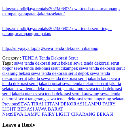
https://mandirijaya.rentals/2023/06/03/sewa-tenda-pela-mampang-
mampang-prapatan-jakarta-selatan/
https://mandirijaya.rentals/2023/06/05/sewa-tenda-serut-tegal-
parang-mampang-prapatan/
http://suryajaya.top/tag/sewa-tenda-dekorasi-cikarang/
Category :
TENDA
Tenda Dekorasi Serut
Tags :
sewa tenda dekorasi serut bekasi
sewa tenda dekorasi serut
bogor
sewa tenda dekorasi serut cikampek
sewa tenda dekorasi serut
cikarang bekasi
sewa tenda dekorasi serut depok
sewa tenda
dekorasi serut jakarta
sewa tenda dekorasi serut jakarta barat
sewa
tenda dekorasi serut jakarta pusat
sewa tenda dekorasi serut jakarta
selatan
sewa tenda dekorasi serut jakarta timur
sewa tenda dekorasi
serut jakarta utara
sewa tenda dekorasi serut karawang
sewa tenda
dekorasi serut tangerang
sewa tenda dekorasi serut tangerang selatan
Previous
SEWA TIRAI HITAM DEKORASI LAMPU FAIRY
LIGHT BEKASI JAWA BARAT
Next
SEWA LAMPU FAIRY LIGHT CIKARANG BEKASI
Leave a Reply