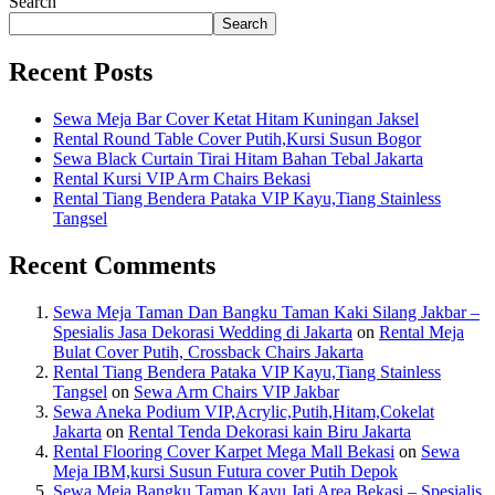
Search
Search
Recent Posts
Sewa Meja Bar Cover Ketat Hitam Kuningan Jaksel
Rental Round Table Cover Putih,Kursi Susun Bogor
Sewa Black Curtain Tirai Hitam Bahan Tebal Jakarta
Rental Kursi VIP Arm Chairs Bekasi
Rental Tiang Bendera Pataka VIP Kayu,Tiang Stainless
Tangsel
Recent Comments
Sewa Meja Taman Dan Bangku Taman Kaki Silang Jakbar –
Spesialis Jasa Dekorasi Wedding di Jakarta
on
Rental Meja
Bulat Cover Putih, Crossback Chairs Jakarta
Rental Tiang Bendera Pataka VIP Kayu,Tiang Stainless
Tangsel
on
Sewa Arm Chairs VIP Jakbar
Sewa Aneka Podium VIP,Acrylic,Putih,Hitam,Cokelat
Jakarta
on
Rental Tenda Dekorasi kain Biru Jakarta
Rental Flooring Cover Karpet Mega Mall Bekasi
on
Sewa
Meja IBM,kursi Susun Futura cover Putih Depok
Sewa Meja Bangku Taman Kayu Jati Area Bekasi – Spesialis