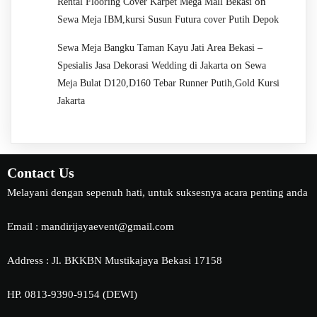
on
Rental Flooring Cover Karpet Mega Mall Bekasi
Sewa Meja IBM,kursi Susun Futura cover Putih Depok
Sewa Meja Bangku Taman Kayu Jati Area Bekasi –
on
Spesialis Jasa Dekorasi Wedding di Jakarta
Sewa
Meja Bulat D120,D160 Tebar Runner Putih,Gold Kursi
Jakarta
Contact Us
Melayani dengan sepenuh hati, untuk suksesnya acara penting anda
Email : mandirijayaevent@gmail.com
Address : Jl. BKKBN Mustikajaya Bekasi 17158
HP. 0813-9390-9154 (DEWI)