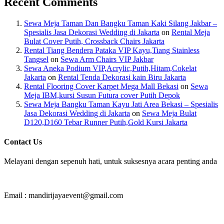
Recent Comments
Sewa Meja Taman Dan Bangku Taman Kaki Silang Jakbar –
Spesialis Jasa Dekorasi Wedding di Jakarta
on
Rental Meja
Bulat Cover Putih, Crossback Chairs Jakarta
Rental Tiang Bendera Pataka VIP Kayu,Tiang Stainless
Tangsel
on
Sewa Arm Chairs VIP Jakbar
Sewa Aneka Podium VIP,Acrylic,Putih,Hitam,Cokelat
Jakarta
on
Rental Tenda Dekorasi kain Biru Jakarta
Rental Flooring Cover Karpet Mega Mall Bekasi
on
Sewa
Meja IBM,kursi Susun Futura cover Putih Depok
Sewa Meja Bangku Taman Kayu Jati Area Bekasi – Spesialis
Jasa Dekorasi Wedding di Jakarta
on
Sewa Meja Bulat
D120,D160 Tebar Runner Putih,Gold Kursi Jakarta
Contact Us
Melayani dengan sepenuh hati, untuk suksesnya acara penting anda
Email : mandirijayaevent@gmail.com