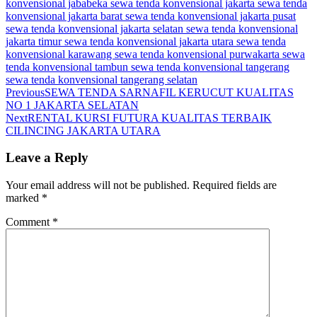
konvensional jababeka
sewa tenda konvensional jakarta
sewa tenda
konvensional jakarta barat
sewa tenda konvensional jakarta pusat
sewa tenda konvensional jakarta selatan
sewa tenda konvensional
jakarta timur
sewa tenda konvensional jakarta utara
sewa tenda
konvensional karawang
sewa tenda konvensional purwakarta
sewa
tenda konvensional tambun
sewa tenda konvensional tangerang
sewa tenda konvensional tangerang selatan
Previous
SEWA TENDA SARNAFIL KERUCUT KUALITAS
NO 1 JAKARTA SELATAN
Next
RENTAL KURSI FUTURA KUALITAS TERBAIK
CILINCING JAKARTA UTARA
Leave a Reply
Your email address will not be published.
Required fields are
marked
*
Comment
*