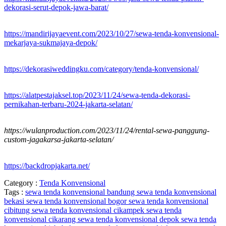
dekorasi-serut-depok-jawa-barat/
https://mandirijayaevent.com/2023/10/27/sewa-tenda-konvensional-
mekarjaya-sukmajaya-depok/
https://dekorasiweddingku.com/category/tenda-konvensional/
https://alatpestajaksel.top/2023/11/24/sewa-tenda-dekorasi-
pernikahan-terbaru-2024-jakarta-selatan/
https://wulanproduction.com/2023/11/24/rental-sewa-panggung-
custom-jagakarsa-jakarta-selatan/
https://backdropjakarta.net/
Category :
Tenda Konvensional
Tags :
sewa tenda konvensional bandung
sewa tenda konvensional
bekasi
sewa tenda konvensional bogor
sewa tenda konvensional
cibitung
sewa tenda konvensional cikampek
sewa tenda
konvensional cikarang
sewa tenda konvensional depok
sewa tenda