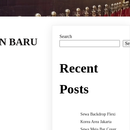
Search
N BARU
Se
Recent
Posts
Sewa Backdrop Flexi
Korea Area Jakarta
Sewa Meja Bar Cover