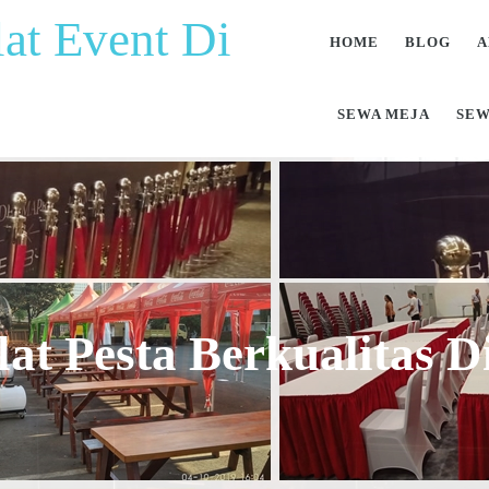
at Event Di
HOME
BLOG
A
SEWA MEJA
SEW
at Pesta Berkualitas 