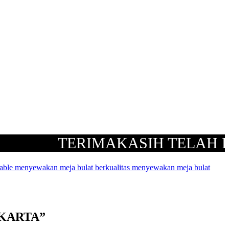
TERIMAKASIH TELAH BER
table
menyewakan meja bulat berkualitas
menyewakan meja bulat
AKARTA
”