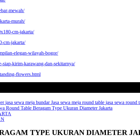
tebar-mewah/
akarta-murah/
0x180-cm-jakarta/
0-cm-jakarta/
ampilan-elegan-wilayah-bogor/
e-siap-kirim-karawang-dan-sekitarnya/
standing-flowers.html
ver
jasa sewa meja bundar
Jasa sewa meja round table
jasa sewa round 
wa Round Table Beragam Type Ukuran Diameter Jakarta
ARTA
AN
ERAGAM TYPE UKURAN DIAMETER J