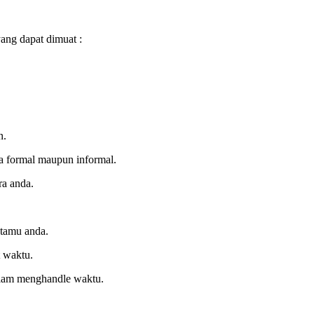
ang dapat dimuat :
n.
a formal maupun informal.
ra anda.
tamu anda.
t waktu.
dalam menghandle waktu.