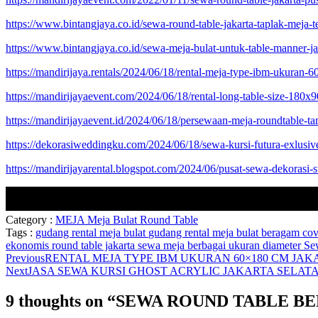
https://www.bintangjaya.co.id/sewa-round-table-jakarta-taplak-meja-
https://www.bintangjaya.co.id/sewa-meja-bulat-untuk-table-manner-j
https://mandirijaya.rentals/2024/06/18/rental-meja-type-ibm-ukuran-6
https://mandirijayaevent.com/2024/06/18/rental-long-table-size-180x9
https://mandirijayaevent.id/2024/06/18/persewaan-meja-roundtable-t
https://dekorasiweddingku.com/2024/06/18/sewa-kursi-futura-exlusiv
https://mandirijayarental.blogspot.com/2024/06/pusat-sewa-dekorasi-
Category :
MEJA
Meja Bulat
Round Table
Tags :
gudang rental meja bulat
gudang rental meja bulat beragam co
ekonomis
round table jakarta
sewa meja berbagai ukuran diameter
Se
Previous
RENTAL MEJA TYPE IBM UKURAN 60×180 CM JAK
Next
JASA SEWA KURSI GHOST ACRYLIC JAKARTA SELAT
9 thoughts on “
SEWA ROUND TABLE B