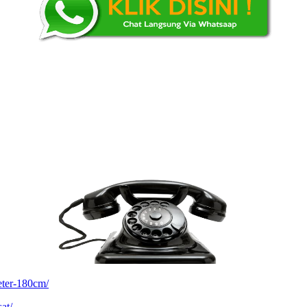
eter-180cm/
at/