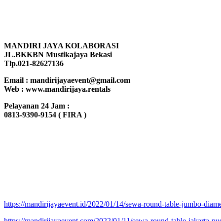
MANDIRI JAYA KOLABORASI
JL.BKKBN Mustikajaya Bekasi
Tlp.021-82627136
Email : mandirijayaevent@gmail.com
Web : www.mandirijaya.rentals
Pelayanan 24 Jam :
0813-9390-9154 ( FIRA )
https://mandirijayaevent.id/2022/01/14/sewa-round-table-jumbo-diam
https://mandirijayaevent.com/2022/01/11/sewa-round-table-jakarta-pus