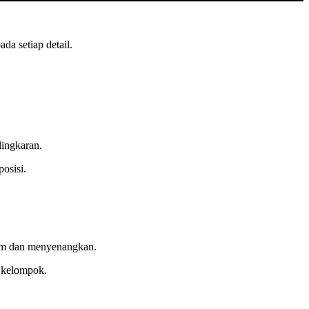
da setiap detail.
lingkaran.
osisi.
tim dan menyenangkan.
i kelompok.