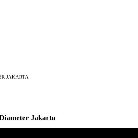
at Sewa Alat Pesta Berkualitas Di Jabodet
ER JAKARTA
Diameter Jakarta