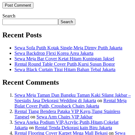
Search
Search
Recent Posts
Sewa Sofa Putih Kotak Single,Meja Dirmy Putih Jakarta
Sewa Backdrop Flexi Korea Area Jakarta
Sewa Meja Bar Cover Ketat Hitam Kuningan Jaksel
Rental Round Table Cover Putih,Kursi Susun Bogor
Sewa Black Curtain Tirai Hitam Bahan Tebal Jakarta
Recent Comments
Sewa Meja Taman Dan Bangku Taman Kaki Silang Jakbar –
Spesialis Jasa Dekorasi Wedding di Jakarta
on
Rental Meja
Bulat Cover Putih, Crossback Chairs Jakarta
Rental Tiang Bendera Pataka VIP Kayu,Tiang Stainless
Tangsel
on
Sewa Arm Chairs VIP Jakbar
Sewa Aneka Podium VIP,Acrylic,Putih,Hitam,Cokelat
Jakarta
on
Rental Tenda Dekorasi kain Biru Jakarta
Rental Flooring Cover Karpet Mega Mall Bekasi
on
Sewa