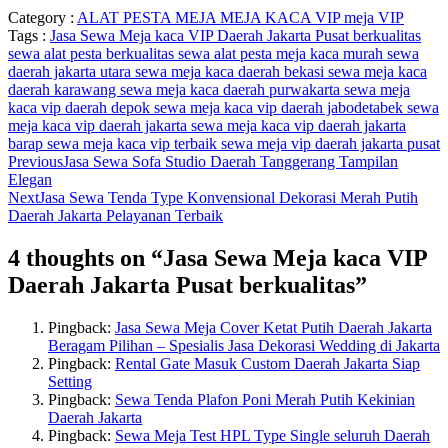
Category :
ALAT PESTA
MEJA
MEJA KACA VIP
meja VIP
Tags :
Jasa Sewa Meja kaca VIP Daerah Jakarta Pusat berkualitas
sewa alat pesta berkualitas
sewa alat pesta meja kaca murah
sewa
daerah jakarta utara
sewa meja kaca daerah bekasi
sewa meja kaca
daerah karawang
sewa meja kaca daerah purwakarta
sewa meja
kaca vip daerah depok
sewa meja kaca vip daerah jabodetabek
sewa
meja kaca vip daerah jakarta
sewa meja kaca vip daerah jakarta
barap
sewa meja kaca vip terbaik
sewa meja vip daerah jakarta pusat
Previous
Jasa Sewa Sofa Studio Daerah Tanggerang Tampilan
Elegan
Next
Jasa Sewa Tenda Type Konvensional Dekorasi Merah Putih
Daerah Jakarta Pelayanan Terbaik
4 thoughts on “
Jasa Sewa Meja kaca VIP
Daerah Jakarta Pusat berkualitas
”
Pingback:
Jasa Sewa Meja Cover Ketat Putih Daerah Jakarta
Beragam Pilihan – Spesialis Jasa Dekorasi Wedding di Jakarta
Pingback:
Rental Gate Masuk Custom Daerah Jakarta Siap
Setting
Pingback:
Sewa Tenda Plafon Poni Merah Putih Kekinian
Daerah Jakarta
Pingback:
Sewa Meja Test HPL Type Single seluruh Daerah