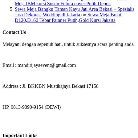
Meja IBM,kursi Susun Futura cover Putih Depok
Sewa Meja Bangku Taman Kayu Jati Area Bekasi – Spesialis
Jasa Dekorasi Wedding di Jakarta
on
Sewa Meja Bulat
D120,D160 Tebar Runner Putih,Gold Kursi Jakarta
Contact Us
Melayani dengan sepenuh hati, untuk suksesnya acara penting anda
Email : mandirijayaevent@gmail.com
Address : Jl. BKKBN Mustikajaya Bekasi 17158
HP. 0813-9390-9154 (DEWI)
Important Links