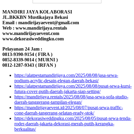
MANDIRI JAYA KOLABORASI
JL.BKKBN Mustikajaya Bekasi
Email : mandirijayaevent@gmail.com
Web : www.mandirijaya.rentals
www.mandirijayaevent.com
www.dekorasiweddingku.com
Pelayanan 24 Jam :
0813-9390-9154 ( FIRA )
0852-8339-9014 ( MURNI )
0812-1287-9343 ( IRFAN )
https://alatpestamandirijaya.com/2025/08/08/jasa-sewa-
podium-acrylic-desain-elegan-daerah-bekasi/
https://alatpestamandirijaya.com/2025/08/08/pusat-sewa-kursi-
futura-cover-putih-daerah-jakarta-siap-setting/
https://mandirijaya.rentals/2025/08/08/jasa-sewa-sofa-studio-
daerah-tanggerang-tampilan-elegan/
https://mandirijayaevent.id/2025/08/07/pusat-sewa-traffic-
cone-daerah-tangerang-selatan-ready-stok/
https://dekorasiweddingku.com/2025/08/05/pusat-sewa-tenda-
roder-daerah-jakarta-dekorasi-merah-putih-kerangka-
berkualitas/