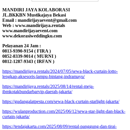
MANDIRI JAYA KOLABORASI
JL.BKKBN Mustikajaya Bekasi
Email : mandirijayaevent@gmail.com
Web : www.mandirijaya.rentals
www.mandirijayaevent.com
www.dekorasiweddingku.com
Pelayanan 24 Jam :
0813-9390-9154 ( FIRA )
0852-8339-9014 ( MURNI )
0812-1287-9343 ( IRFAN )
https://mandirijaya.rentals/2024/07/05/sewa-black-curtain-lotto-
lengkap-aksesoris-lampu-bintang-indramayu/
https://mandirijaya.rentals/2025/08/14/rental-meja-
ibmkotakbundarbarvip-daerah-jakarta/
https://gudangalatpesta.com/sewa-black-curtain-starlight-jakarta/
https://wulanproduction.com/2025/06/12/sewa-star-light-dan-black-
curtain-jakarta/
https://tendajakarta.com/2025/08/09/rental-panggung-dan-tirai-