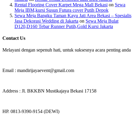
Rental Flooring Cover Karpet Mega Mall Bekasi
on
Sewa
Meja IBM,kursi Susun Futura cover Putih Depok
Sewa Meja Bangku Taman Kayu Jati Area Bekasi – Spesialis
Jasa Dekorasi Wedding di Jakarta
on
Sewa Meja Bulat
D120,D160 Tebar Runner Putih,Gold Kursi Jakarta
Contact Us
Melayani dengan sepenuh hati, untuk suksesnya acara penting anda
Email : mandirijayaevent@gmail.com
Address : Jl. BKKBN Mustikajaya Bekasi 17158
HP. 0813-9390-9154 (DEWI)