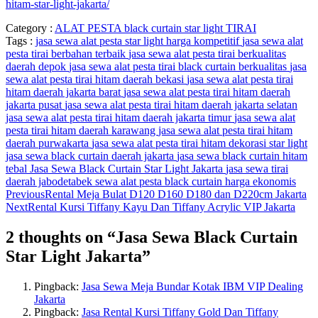
hitam-star-light-jakarta/
Category :
ALAT PESTA
black curtain star light
TIRAI
Tags :
jasa sewa alat pesta star light harga kompetitif
jasa sewa alat
pesta tirai berbahan terbaik
jasa sewa alat pesta tirai berkualitas
daerah depok
jasa sewa alat pesta tirai black curtain berkualitas
jasa
sewa alat pesta tirai hitam daerah bekasi
jasa sewa alat pesta tirai
hitam daerah jakarta barat
jasa sewa alat pesta tirai hitam daerah
jakarta pusat
jasa sewa alat pesta tirai hitam daerah jakarta selatan
jasa sewa alat pesta tirai hitam daerah jakarta timur
jasa sewa alat
pesta tirai hitam daerah karawang
jasa sewa alat pesta tirai hitam
daerah purwakarta
jasa sewa alat pesta tirai hitam dekorasi star light
jasa sewa black curtain daerah jakarta
jasa sewa black curtain hitam
tebal
Jasa Sewa Black Curtain Star Light Jakarta
jasa sewa tirai
daerah jabodetabek
sewa alat pesta black curtain harga ekonomis
Previous
Rental Meja Bulat D120 D160 D180 dan D220cm Jakarta
Next
Rental Kursi Tiffany Kayu Dan Tiffany Acrylic VIP Jakarta
2 thoughts on “
Jasa Sewa Black Curtain
Star Light Jakarta
”
Pingback:
Jasa Sewa Meja Bundar Kotak IBM VIP Dealing
Jakarta
Pingback:
Jasa Rental Kursi Tiffany Gold Dan Tiffany