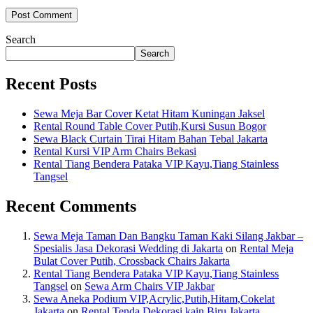
Search
Search
Recent Posts
Sewa Meja Bar Cover Ketat Hitam Kuningan Jaksel
Rental Round Table Cover Putih,Kursi Susun Bogor
Sewa Black Curtain Tirai Hitam Bahan Tebal Jakarta
Rental Kursi VIP Arm Chairs Bekasi
Rental Tiang Bendera Pataka VIP Kayu,Tiang Stainless
Tangsel
Recent Comments
Sewa Meja Taman Dan Bangku Taman Kaki Silang Jakbar –
Spesialis Jasa Dekorasi Wedding di Jakarta
on
Rental Meja
Bulat Cover Putih, Crossback Chairs Jakarta
Rental Tiang Bendera Pataka VIP Kayu,Tiang Stainless
Tangsel
on
Sewa Arm Chairs VIP Jakbar
Sewa Aneka Podium VIP,Acrylic,Putih,Hitam,Cokelat
Jakarta
on
Rental Tenda Dekorasi kain Biru Jakarta