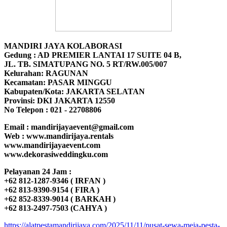
MANDIRI JAYA KOLABORASI
Gedung : AD PREMIER LANTAI 17 SUITE 04 B,
JL. TB. SIMATUPANG NO. 5 RT/RW.005/007
Kelurahan: RAGUNAN
Kecamatan: PASAR MINGGU
Kabupaten/Kota: JAKARTA SELATAN
Provinsi: DKI JAKARTA 12550
No Telepon : 021 - 22708806
Email : mandirijayaevent@gmail.com
Web : www.mandirijaya.rentals
www.mandirijayaevent.com
www.dekorasiweddingku.com
Pelayanan 24 Jam :
+62 812-1287-9346 ( IRFAN )
+62 813-9390-9154 ( FIRA )
+62 852-8339-9014 ( BARKAH )
+62 813-2497-7503 (CAHYA )
https://alatpestamandirijaya.com/2025/11/11/pusat-sewa-meja-pesta-