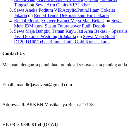
Tangsel
on
Sewa Arm Chairs VIP Jakbar
Sewa Aneka Podium VIP,Acrylic,Putih,Hitam,Cokelat
Jakarta
on
Rental Tenda Dekorasi kain Biru Jakarta
Rental Flooring Cover Karpet Mega Mall Bekasi
on
Sewa
Meja IBM,kursi Susun Futura cover Putih Depok
Sewa Meja Bangku Taman Kayu Jati Area Bekasi – Spesialis
Jasa Dekorasi Wedding di Jakarta
on
Sewa Meja Bulat
D120,D160 Tebar Runner Putih,Gold Kursi Jakarta
Contact Us
Melayani dengan sepenuh hati, untuk suksesnya acara penting anda
Email : mandirijayaevent@gmail.com
Address : Jl. BKKBN Mustikajaya Bekasi 17158
HP. 0813-9390-9154 (DEWI)