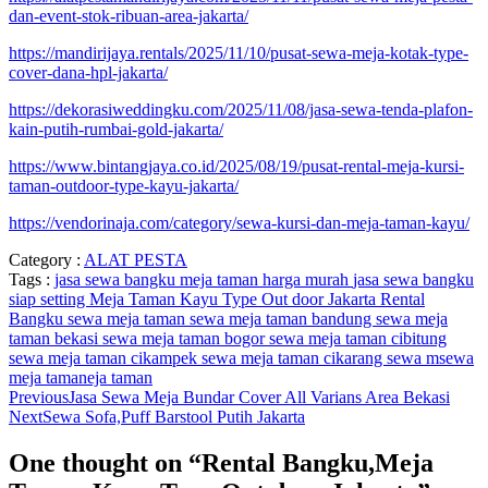
dan-event-stok-ribuan-area-jakarta/
https://mandirijaya.rentals/2025/11/10/pusat-sewa-meja-kotak-type-
cover-dana-hpl-jakarta/
https://dekorasiweddingku.com/2025/11/08/jasa-sewa-tenda-plafon-
kain-putih-rumbai-gold-jakarta/
https://www.bintangjaya.co.id/2025/08/19/pusat-rental-meja-kursi-
taman-outdoor-type-kayu-jakarta/
https://vendorinaja.com/category/sewa-kursi-dan-meja-taman-kayu/
Category :
ALAT PESTA
Tags :
jasa sewa bangku meja taman harga murah
jasa sewa bangku
siap setting
Meja Taman Kayu Type Out door Jakarta
Rental
Bangku
sewa meja taman
sewa meja taman bandung
sewa meja
taman bekasi
sewa meja taman bogor
sewa meja taman cibitung
sewa meja taman cikampek
sewa meja taman cikarang
sewa msewa
meja tamaneja taman
Previous
Jasa Sewa Meja Bundar Cover All Varians Area Bekasi
Next
Sewa Sofa,Puff Barstool Putih Jakarta
One thought on “
Rental Bangku,Meja