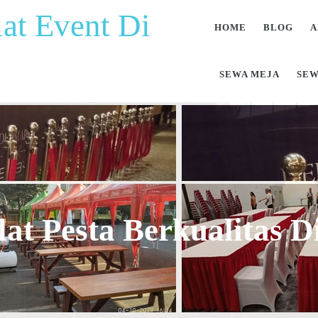
at Event Di
HOME
BLOG
A
SEWA MEJA
SEW
at Pesta Berkualitas 