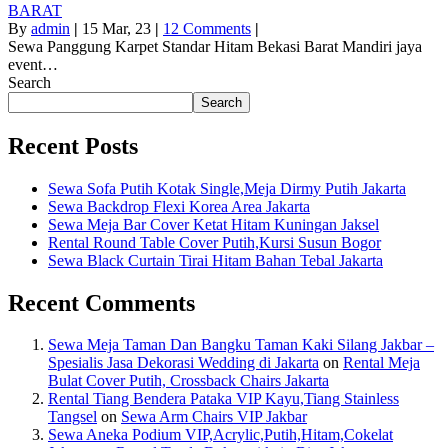
BARAT
By
admin
|
15
Mar, 23
|
12 Comments
|
Sewa Panggung Karpet Standar Hitam Bekasi Barat Mandiri jaya
event…
Search
Search
Recent Posts
Sewa Sofa Putih Kotak Single,Meja Dirmy Putih Jakarta
Sewa Backdrop Flexi Korea Area Jakarta
Sewa Meja Bar Cover Ketat Hitam Kuningan Jaksel
Rental Round Table Cover Putih,Kursi Susun Bogor
Sewa Black Curtain Tirai Hitam Bahan Tebal Jakarta
Recent Comments
Sewa Meja Taman Dan Bangku Taman Kaki Silang Jakbar –
Spesialis Jasa Dekorasi Wedding di Jakarta
on
Rental Meja
Bulat Cover Putih, Crossback Chairs Jakarta
Rental Tiang Bendera Pataka VIP Kayu,Tiang Stainless
Tangsel
on
Sewa Arm Chairs VIP Jakbar
Sewa Aneka Podium VIP,Acrylic,Putih,Hitam,Cokelat