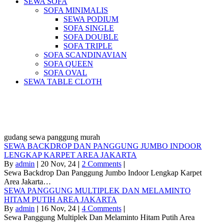
SEWA SOFA
SOFA MINIMALIS
SEWA PODIUM
SOFA SINGLE
SOFA DOUBLE
SOFA TRIPLE
SOFA SCANDINAVIAN
SOFA QUEEN
SOFA OVAL
SEWA TABLE CLOTH
Pusat Sewa Alat Pesta Berkualitas Di
Jabodetabek
gudang sewa panggung murah
SEWA BACKDROP DAN PANGGUNG JUMBO INDOOR
LENGKAP KARPET AREA JAKARTA
By
admin
|
20
Nov, 24
|
2 Comments
|
Sewa Backdrop Dan Panggung Jumbo Indoor Lengkap Karpet
Area Jakarta…
SEWA PANGGUNG MULTIPLEK DAN MELAMINTO
HITAM PUTIH AREA JAKARTA
By
admin
|
16
Nov, 24
|
4 Comments
|
Sewa Panggung Multiplek Dan Melaminto Hitam Putih Area