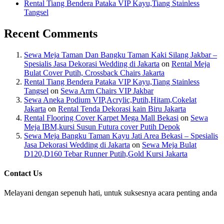
Rental Tiang Bendera Pataka VIP Kayu,Tiang Stainless
Tangsel
Recent Comments
Sewa Meja Taman Dan Bangku Taman Kaki Silang Jakbar –
Spesialis Jasa Dekorasi Wedding di Jakarta
on
Rental Meja
Bulat Cover Putih, Crossback Chairs Jakarta
Rental Tiang Bendera Pataka VIP Kayu,Tiang Stainless
Tangsel
on
Sewa Arm Chairs VIP Jakbar
Sewa Aneka Podium VIP,Acrylic,Putih,Hitam,Cokelat
Jakarta
on
Rental Tenda Dekorasi kain Biru Jakarta
Rental Flooring Cover Karpet Mega Mall Bekasi
on
Sewa
Meja IBM,kursi Susun Futura cover Putih Depok
Sewa Meja Bangku Taman Kayu Jati Area Bekasi – Spesialis
Jasa Dekorasi Wedding di Jakarta
on
Sewa Meja Bulat
D120,D160 Tebar Runner Putih,Gold Kursi Jakarta
Contact Us
Melayani dengan sepenuh hati, untuk suksesnya acara penting anda