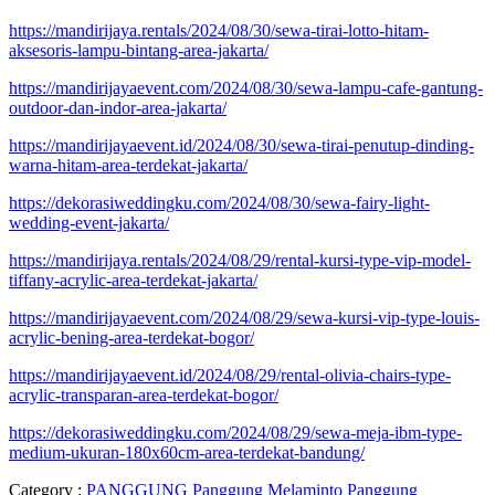
https://mandirijaya.rentals/2024/08/30/sewa-tirai-lotto-hitam-
aksesoris-lampu-bintang-area-jakarta/
https://mandirijayaevent.com/2024/08/30/sewa-lampu-cafe-gantung-
outdoor-dan-indor-area-jakarta/
https://mandirijayaevent.id/2024/08/30/sewa-tirai-penutup-dinding-
warna-hitam-area-terdekat-jakarta/
https://dekorasiweddingku.com/2024/08/30/sewa-fairy-light-
wedding-event-jakarta/
https://mandirijaya.rentals/2024/08/29/rental-kursi-type-vip-model-
tiffany-acrylic-area-terdekat-jakarta/
https://mandirijayaevent.com/2024/08/29/sewa-kursi-vip-type-louis-
acrylic-bening-area-terdekat-bogor/
https://mandirijayaevent.id/2024/08/29/rental-olivia-chairs-type-
acrylic-transparan-area-terdekat-bogor/
https://dekorasiweddingku.com/2024/08/29/sewa-meja-ibm-type-
medium-ukuran-180x60cm-area-terdekat-bandung/
Category :
PANGGUNG
Panggung Melaminto
Panggung