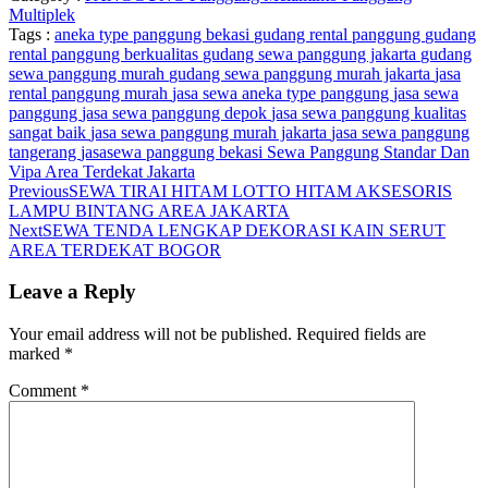
Multiplek
Tags :
aneka type panggung bekasi
gudang rental panggung
gudang
rental panggung berkualitas
gudang sewa panggung jakarta
gudang
sewa panggung murah
gudang sewa panggung murah jakarta
jasa
rental panggung murah
jasa sewa aneka type panggung
jasa sewa
panggung
jasa sewa panggung depok
jasa sewa panggung kualitas
sangat baik
jasa sewa panggung murah jakarta
jasa sewa panggung
tangerang
jasasewa panggung bekasi
Sewa Panggung Standar Dan
Vipa Area Terdekat Jakarta
Previous
SEWA TIRAI HITAM LOTTO HITAM AKSESORIS
LAMPU BINTANG AREA JAKARTA
Next
SEWA TENDA LENGKAP DEKORASI KAIN SERUT
AREA TERDEKAT BOGOR
Leave a Reply
Your email address will not be published.
Required fields are
marked
*
Comment
*