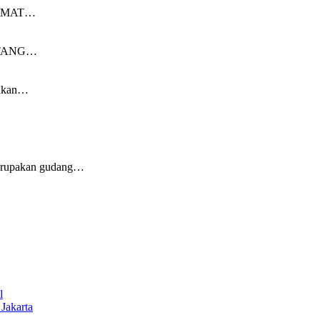
ELAMAT…
DATANG…
uhkan…
merupakan gudang…
l
Jakarta