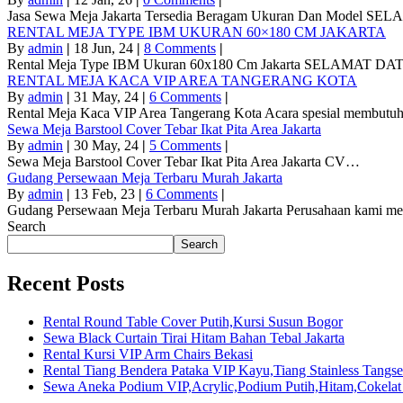
Jasa Sewa Meja Jakarta Tersedia Beragam Ukuran Dan Model S
RENTAL MEJA TYPE IBM UKURAN 60×180 CM JAKARTA
By
admin
|
18
Jun, 24
|
8 Comments
|
Rental Meja Type IBM Ukuran 60x180 Cm Jakarta SELAMAT 
RENTAL MEJA KACA VIP AREA TANGERANG KOTA
By
admin
|
31
May, 24
|
6 Comments
|
Rental Meja Kaca VIP Area Tangerang Kota Acara spesial membut
Sewa Meja Barstool Cover Tebar Ikat Pita Area Jakarta
By
admin
|
30
May, 24
|
5 Comments
|
Sewa Meja Barstool Cover Tebar Ikat Pita Area Jakarta CV…
Gudang Persewaan Meja Terbaru Murah Jakarta
By
admin
|
13
Feb, 23
|
6 Comments
|
Gudang Persewaan Meja Terbaru Murah Jakarta Perusahaan kami 
Search
Search
Recent Posts
Rental Round Table Cover Putih,Kursi Susun Bogor
Sewa Black Curtain Tirai Hitam Bahan Tebal Jakarta
Rental Kursi VIP Arm Chairs Bekasi
Rental Tiang Bendera Pataka VIP Kayu,Tiang Stainless Tangse
Sewa Aneka Podium VIP,Acrylic,Podium Putih,Hitam,Cokelat 