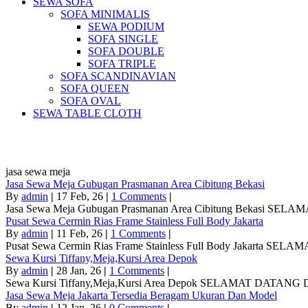
SEWA SOFA
SOFA MINIMALIS
SEWA PODIUM
SOFA SINGLE
SOFA DOUBLE
SOFA TRIPLE
SOFA SCANDINAVIAN
SOFA QUEEN
SOFA OVAL
SEWA TABLE CLOTH
Pus
jasa sewa meja
Jasa Sewa Meja Gubugan Prasmanan Area Cibitung Bekasi
By
admin
|
17
Feb, 26
|
1 Comments
|
Jasa Sewa Meja Gubugan Prasmanan Area Cibitung Bekasi S
Pusat Sewa Cermin Rias Frame Stainless Full Body Jakarta
By
admin
|
11
Feb, 26
|
1 Comments
|
Pusat Sewa Cermin Rias Frame Stainless Full Body Jakarta SEL
Sewa Kursi Tiffany,Meja,Kursi Area Depok
By
admin
|
28
Jan, 26
|
1 Comments
|
Sewa Kursi Tiffany,Meja,Kursi Area Depok SELAMAT DATAN
Jasa Sewa Meja Jakarta Tersedia Beragam Ukuran Dan Model
By
admin
|
12
Jan, 26
|
0 Comments
|