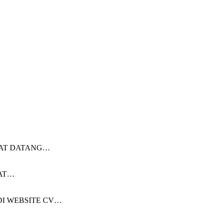
at Sewa Alat Pesta Berkualitas Di Jabodet
ELAMAT DATANG…
AMAT…
G DI WEBSITE CV…