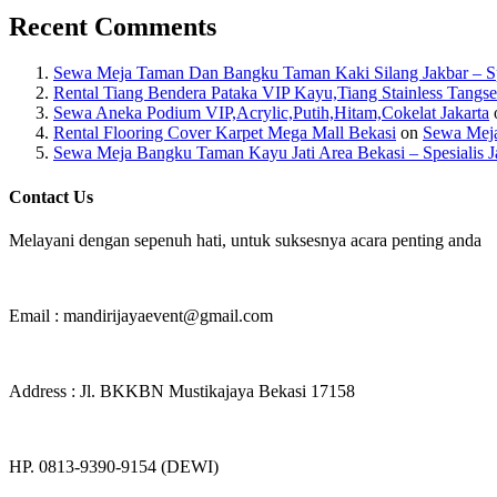
Recent Comments
Sewa Meja Taman Dan Bangku Taman Kaki Silang Jakbar – Spes
Rental Tiang Bendera Pataka VIP Kayu,Tiang Stainless Tangse
Sewa Aneka Podium VIP,Acrylic,Putih,Hitam,Cokelat Jakarta
Rental Flooring Cover Karpet Mega Mall Bekasi
on
Sewa Meja
Sewa Meja Bangku Taman Kayu Jati Area Bekasi – Spesialis J
Contact Us
Melayani dengan sepenuh hati, untuk suksesnya acara penting anda
Email : mandirijayaevent@gmail.com
Address : Jl. BKKBN Mustikajaya Bekasi 17158
HP. 0813-9390-9154 (DEWI)