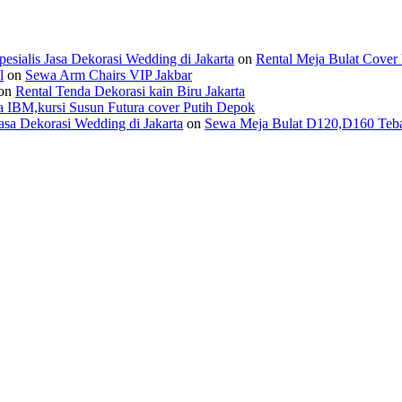
ialis Jasa Dekorasi Wedding di Jakarta
on
Rental Meja Bulat Cover 
l
on
Sewa Arm Chairs VIP Jakbar
on
Rental Tenda Dekorasi kain Biru Jakarta
 IBM,kursi Susun Futura cover Putih Depok
asa Dekorasi Wedding di Jakarta
on
Sewa Meja Bulat D120,D160 Tebar