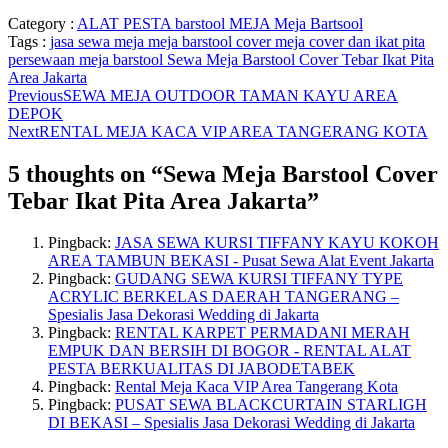
Category :
ALAT PESTA
barstool
MEJA
Meja Bartsool
Tags :
jasa sewa meja
meja barstool cover
meja cover dan ikat pita
persewaan meja barstool
Sewa Meja Barstool Cover Tebar Ikat Pita
Area Jakarta
Previous
SEWA MEJA OUTDOOR TAMAN KAYU AREA
DEPOK
Next
RENTAL MEJA KACA VIP AREA TANGERANG KOTA
5 thoughts on “
Sewa Meja Barstool Cover
Tebar Ikat Pita Area Jakarta
”
Pingback:
JASA SEWA KURSI TIFFANY KAYU KOKOH
AREA TAMBUN BEKASI - Pusat Sewa Alat Event Jakarta
Pingback:
GUDANG SEWA KURSI TIFFANY TYPE
ACRYLIC BERKELAS DAERAH TANGERANG –
Spesialis Jasa Dekorasi Wedding di Jakarta
Pingback:
RENTAL KARPET PERMADANI MERAH
EMPUK DAN BERSIH DI BOGOR - RENTAL ALAT
PESTA BERKUALITAS DI JABODETABEK
Pingback:
Rental Meja Kaca VIP Area Tangerang Kota
Pingback:
PUSAT SEWA BLACKCURTAIN STARLIGH
DI BEKASI – Spesialis Jasa Dekorasi Wedding di Jakarta