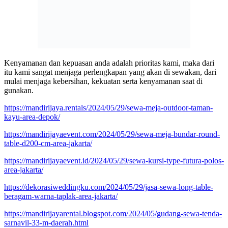
Kenyamanan dan kepuasan anda adalah prioritas kami, maka dari
itu kami sangat menjaga perlengkapan yang akan di sewakan, dari
mulai menjaga kebersihan, kekuatan serta kenyamanan saat di
gunakan.
https://mandirijaya.rentals/2024/05/29/sewa-meja-outdoor-taman-
kayu-area-depok/
https://mandirijayaevent.com/2024/05/29/sewa-meja-bundar-round-
table-d200-cm-area-jakarta/
https://mandirijayaevent.id/2024/05/29/sewa-kursi-type-futura-polos-
area-jakarta/
https://dekorasiweddingku.com/2024/05/29/jasa-sewa-long-table-
beragam-warna-taplak-area-jakarta/
https://mandirijayarental.blogspot.com/2024/05/gudang-sewa-tenda-
sarnavil-33-m-daerah.html