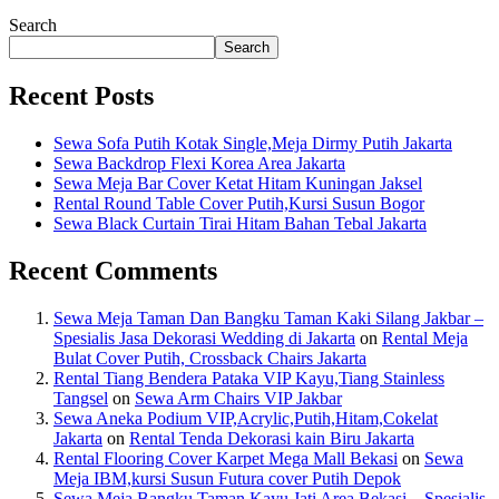
Search
Search
Recent Posts
Sewa Sofa Putih Kotak Single,Meja Dirmy Putih Jakarta
Sewa Backdrop Flexi Korea Area Jakarta
Sewa Meja Bar Cover Ketat Hitam Kuningan Jaksel
Rental Round Table Cover Putih,Kursi Susun Bogor
Sewa Black Curtain Tirai Hitam Bahan Tebal Jakarta
Recent Comments
Sewa Meja Taman Dan Bangku Taman Kaki Silang Jakbar –
Spesialis Jasa Dekorasi Wedding di Jakarta
on
Rental Meja
Bulat Cover Putih, Crossback Chairs Jakarta
Rental Tiang Bendera Pataka VIP Kayu,Tiang Stainless
Tangsel
on
Sewa Arm Chairs VIP Jakbar
Sewa Aneka Podium VIP,Acrylic,Putih,Hitam,Cokelat
Jakarta
on
Rental Tenda Dekorasi kain Biru Jakarta
Rental Flooring Cover Karpet Mega Mall Bekasi
on
Sewa
Meja IBM,kursi Susun Futura cover Putih Depok
Sewa Meja Bangku Taman Kayu Jati Area Bekasi – Spesialis