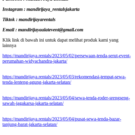
Instagram : mandirijaya_rentalsjakarta
Tiktok : mandirijayarentals
Email : mandirijayaalatevent@gmail.com
Klik link di bawah ini untuk dapat melihat produk kami yang
lainnya
https://mandirijaya.rentals/2023/05/02/persewaan-tenda-serut-event-
perumahan-widyachandra-jakarta/
https://mandirijaya.rentals/2023/05/03/rekomendasi-tempat-sewa-
tenda-lenteng-agung-jakarta-selatan/
https://mandirijaya.rentals/2023/05/04/sewa-tenda-roder-srengseng-
sawah-jagakarsa-jakarta-selatan/
https://mandirijaya.rentals/2023/05/04/pusat-sewa-tenda-bazar-
tanjung-barat-jakarta-selatan/