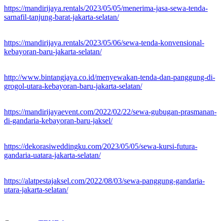
https://mandirijaya.rentals/2023/05/05/menerima-jasa-sewa-tenda-
sarnafil-tanjung-barat-jakarta-selatan/
https://mandirijaya.rentals/2023/05/06/sewa-tenda-konvensional-
kebayoran-baru-jakarta-selatan/
http://www.bintangjaya.co.id/menyewakan-tenda-dan-panggung-di-
grogol-utara-kebayoran-baru-jakarta-selatan/
https://mandirijayaevent.com/2022/02/22/sewa-gubugan-prasmanan-
di-gandaria-kebayoran-baru-jaksel/
https://dekorasiweddingku.com/2023/05/05/sewa-kursi-futura-
gandaria-uatara-jakarta-selatan/
https://alatpestajaksel.com/2022/08/03/sewa-panggung-gandaria-
utara-jakarta-selatan/