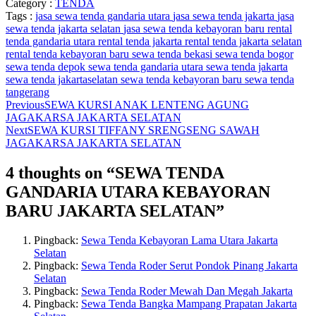
Category :
TENDA
Tags :
jasa sewa tenda gandaria utara
jasa sewa tenda jakarta
jasa
sewa tenda jakarta selatan
jasa sewa tenda kebayoran baru
rental
tenda gandaria utara
rental tenda jakarta
rental tenda jakarta selatan
rental tenda kebayoran baru
sewa tenda bekasi
sewa tenda bogor
sewa tenda depok
sewa tenda gandaria utara
sewa tenda jakarta
sewa tenda jakartaselatan
sewa tenda kebayoran baru
sewa tenda
tangerang
Previous
SEWA KURSI ANAK LENTENG AGUNG
JAGAKARSA JAKARTA SELATAN
Next
SEWA KURSI TIFFANY SRENGSENG SAWAH
JAGAKARSA JAKARTA SELATAN
4 thoughts on “
SEWA TENDA
GANDARIA UTARA KEBAYORAN
BARU JAKARTA SELATAN
”
Pingback:
Sewa Tenda Kebayoran Lama Utara Jakarta
Selatan
Pingback:
Sewa Tenda Roder Serut Pondok Pinang Jakarta
Selatan
Pingback:
Sewa Tenda Roder Mewah Dan Megah Jakarta
Pingback:
Sewa Tenda Bangka Mampang Prapatan Jakarta