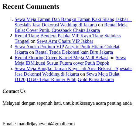
Recent Comments
Sewa Meja Taman Dan Bangku Taman Kaki Silang Jakbar –
Spesialis Jasa Dekorasi Wedding di Jakarta
on
Rental Meja
Bulat Cover Putih, Crossback Chairs Jakarta
Rental Tiang Bendera Pataka VIP Kayu,Tiang Stainless
Tangsel
on
Sewa Arm Chairs VIP Jakbar
Sewa Aneka Podium VIP,Acrylic,Putih,Hitam,Cokelat
Jakarta
on
Rental Tenda Dekorasi kain Biru Jakarta
Rental Flooring Cover Karpet Mega Mall Bekasi
on
Sewa
Meja IBM,kursi Susun Futura cover Putih Depok
Sewa Meja Bangku Taman Kayu Jati Area Bekasi – Spesialis
Jasa Dekorasi Wedding di Jakarta
on
Sewa Meja Bulat
D120,D160 Tebar Runner Putih,Gold Kursi Jakarta
Contact Us
Melayani dengan sepenuh hati, untuk suksesnya acara penting anda
Email : mandirijayaevent@gmail.com