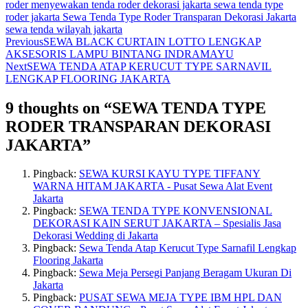
roder
menyewakan tenda roder dekorasi jakarta
sewa tenda type
roder jakarta
Sewa Tenda Type Roder Transparan Dekorasi Jakarta
sewa tenda wilayah jakarta
Previous
SEWA BLACK CURTAIN LOTTO LENGKAP
AKSESORIS LAMPU BINTANG INDRAMAYU
Next
SEWA TENDA ATAP KERUCUT TYPE SARNAVIL
LENGKAP FLOORING JAKARTA
9 thoughts on “
SEWA TENDA TYPE
RODER TRANSPARAN DEKORASI
JAKARTA
”
Pingback:
SEWA KURSI KAYU TYPE TIFFANY
WARNA HITAM JAKARTA - Pusat Sewa Alat Event
Jakarta
Pingback:
SEWA TENDA TYPE KONVENSIONAL
DEKORASI KAIN SERUT JAKARTA – Spesialis Jasa
Dekorasi Wedding di Jakarta
Pingback:
Sewa Tenda Atap Kerucut Type Sarnafil Lengkap
Flooring Jakarta
Pingback:
Sewa Meja Persegi Panjang Beragam Ukuran Di
Jakarta
Pingback:
PUSAT SEWA MEJA TYPE IBM HPL DAN