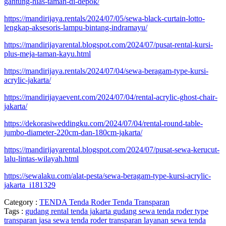
gantung-hias-taman-di-depok/
https://mandirijaya.rentals/2024/07/05/sewa-black-curtain-lotto-
lengkap-aksesoris-lampu-bintang-indramayu/
https://mandirijayarental.blogspot.com/2024/07/pusat-rental-kursi-
plus-meja-taman-kayu.html
https://mandirijaya.rentals/2024/07/04/sewa-beragam-type-kursi-
acrylic-jakarta/
https://mandirijayaevent.com/2024/07/04/rental-acrylic-ghost-chair-
jakarta/
https://dekorasiweddingku.com/2024/07/04/rental-round-table-
jumbo-diameter-220cm-dan-180cm-jakarta/
https://mandirijayarental.blogspot.com/2024/07/pusat-sewa-kerucut-
lalu-lintas-wilayah.html
https://sewalaku.com/alat-pesta/sewa-beragam-type-kursi-acrylic-
jakarta_i181329
Category :
TENDA
Tenda Roder
Tenda Transparan
Tags :
gudang rental tenda jakarta
gudang sewa tenda roder type
transparan
jasa sewa tenda roder transparan
layanan sewa tenda